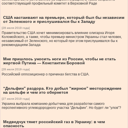
соответствующий профильный комитет в Верховной Раде
США настаивают на премьере, который был бы независим
от Зеленского и прислушивался бы к Западу
[28 июля 2019 года]
Правительство США хочет минимизировать влияние олигарха Игоря
Коломойского, а также, чтобы премьер-министром Украины стал человек,
независимый от Зеленского, но который при этом прислушивался бы к
рекомендациям Запада
Мне пришлось уносить ноги из России, чтобы не стать
жертвой Путина — Константин Боровой
[28 июля 2019 года]
Российский оппозиционер о причинах бегства в США.
“Дельфин” раздора. Кто добыл “жирное” месторождение
на шельфе и чем это обернется
[27 июля 2019 года]
Украина выбрала компанию-добытчика для разработки самого
перспективного углеводородного участка “Дельфин”. Но будет ли “улов”?
Медведчук тянет российский газ в Украину: в чем
опасность