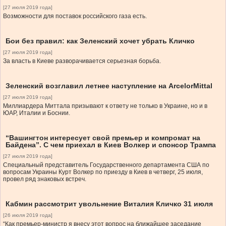
[27 июля 2019 года]
Возможности для поставок российского газа есть.
Бои без правил: как Зеленский хочет убрать Кличко
[27 июля 2019 года]
За власть в Киеве разворачивается серьезная борьба.
Зеленский возглавил летнее наступление на ArcelorMittal
[27 июля 2019 года]
Миллиардера Миттала призывают к ответу не только в Украине, но и в
ЮАР, Италии и Боснии.
“Вашингтон интересует свой премьер и компромат на
Байдена”. С чем приехал в Киев Волкер и спонсор Трампа
[27 июля 2019 года]
Специальный представитель Государственного департамента США по
вопросам Украины Курт Волкер по приезду в Киев в четверг, 25 июля,
провел ряд знаковых встреч.
Кабмин рассмотрит увольнение Виталия Кличко 31 июля
[26 июля 2019 года]
“Как премьер-министр я внесу этот вопрос на ближайшее заседание