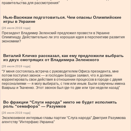
правительства для рассмотрения”
Нью-Васюкам подготовиться. Чем опасны Олимпийские
игры в Украине
[26 июля 2019 года]
Президент Владимир Зеленский предложил провести в Украине
Олимпиаду. Действительно ли это хорошая идея в перспективе развития
экономики?
Виталий Кличко рассказал, как ему предложили выбрать
из двух смотрящих от Владимира Зеленского
[26 июля 2019 года]
“У меня состоялась встреча с руководителем Офиса президента, мне
потом поступил звонок — и господин Богдан заявил, что я должен
корректировать свои действия в отношении процессов в городе с двумя
персоналиями — я могу выбирать, с тем или иным. Были озвучены имена
Ваврыш и Ткаченко. Этот звонок был где-то две или три недели назад”
Во фракции “Слуги народа” никто не будет исполнять
роль “семафора” — Разумков
[26 июля 2019 года]
Эксклюзивное интервью главы партии “Слуга народа” Дмитрия Разумкова
агентству “Интерфакс-Украина”