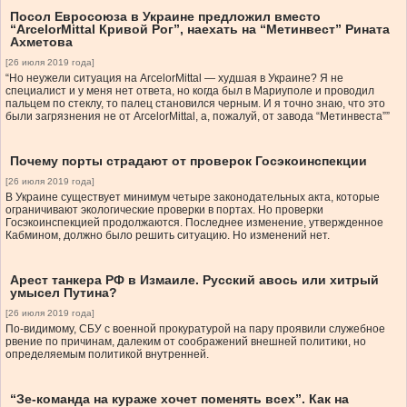
Посол Евросоюза в Украине предложил вместо
“ArcelorMittal Кривой Рог”, наехать на “Метинвест” Рината
Ахметова
[26 июля 2019 года]
“Но неужели ситуация на ArcelorMittal — худшая в Украине? Я не
специалист и у меня нет ответа, но когда был в Мариуполе и проводил
пальцем по стеклу, то палец становился черным. И я точно знаю, что это
были загрязнения не от ArcelorMittal, а, пожалуй, от завода “Метинвеста””
Почему порты страдают от проверок Госэкоинспекции
[26 июля 2019 года]
В Украине существует минимум четыре законодательных акта, которые
ограничивают экологические проверки в портах. Но проверки
Госэкоинспекцией продолжаются. Последнее изменение, утвержденное
Кабмином, должно было решить ситуацию. Но изменений нет.
Арест танкера РФ в Измаиле. Русский авось или хитрый
умысел Путина?
[26 июля 2019 года]
По-видимому, СБУ с военной прокуратурой на пару проявили служебное
рвение по причинам, далеким от соображений внешней политики, но
определяемым политикой внутренней.
“Зе-команда на кураже хочет поменять всех”. Как на