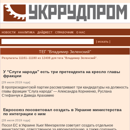
НОВОСТИ
АНАЛИТИКА
ДАЙДЖЕСТ
СПРАВОЧНИК
О НАС
| искать |
ТЕГ "Владимир Зеленский"
Результаты 11161–11180 из 12408 для тега "Владимир Зеленский".
У “Слуги народа” есть три претендента на кресло главы
фракции
[29 июля 2019 года]
В пропрезидентской партии рассматривают три кандидатуры на должность
главы фракции “Слуга народа” — Александра Корниенко, Руслана
Стефанчук и Давида Арахамию
Евросоюз посоветовал создать в Украине министерства
по интеграции с ним
[28 июля 2019 года]
Посол ЕС в Украине Хьюг Мингарелли советует создать отдельное
министерство, ответственное за евроинтеграцию, а также сохранить