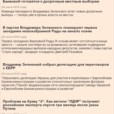
Банковой готовятся к досрочным местным выборам
[26 июля 2019 года]
Команда президента Владимира Зеленского хочет новые досрочные
выборы — теперь уже в органы власти на местах.
В партии Владимира Зеленского планируют первое
заседание новоизбранной Рады на начало осени
[25 июля 2019 года]
Первое заседание Верховной Рады IX созыва может состояться в конце
августа — начале сентября из-за возможного затягивания подведения
итогов внеочередных выборов народных депутатов, заявляет глава партии
“Слуга народа”, кандидат в нардепы Дмитрий Разумков.
Владимир Зеленский собрал делегацию для переговоров
с ЕБРР
[25 июля 2019 года]
“Образовать делегацию Украины для участия в переговорах с Европейским
банком реконструкции и развития относительно заключения Договора
гарантии (“Проект модернизации сети электропередачи”) между Украиной
и Европейским банком реконструкции и развития”
Проблема на букву “ё”. Как жители “ЛДНР” получают
российские паспорта спустя три месяца после указа
Путина