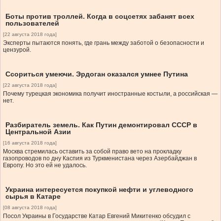
Боты против троллей. Когда в соцсетях забанят всех
пользователей
[22 августа 2018 года]
Эксперты пытаются понять, где грань между заботой о безопасности и
цензурой.
Ссориться умеючи. Эрдоган оказался умнее Путина
[22 августа 2018 года]
Почему турецкая экономика получит иностранные костыли, а российская —
нет.
Разбиратель земель. Как Путин демонтировал СССР в
Центральной Азии
[16 августа 2018 года]
Москва стремилась оставить за собой право вето на прокладку
газопроводов по дну Каспия из Туркменистана через Азербайджан в
Европу. Но это ей не удалось.
Украина интересуется покупкой нефти и углеводного
сырья в Катаре
[08 августа 2018 года]
Посол Украины в Государстве Катар Евгений Микитенко обсудил с