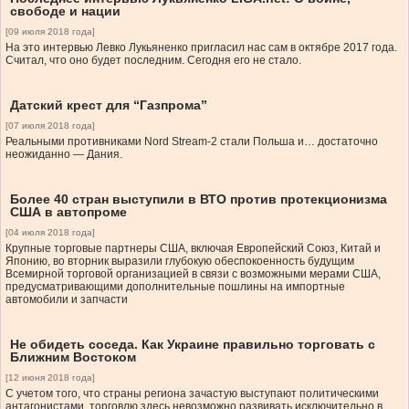
свободе и нации
[09 июля 2018 года]
На это интервью Левко Лукьяненко пригласил нас сам в октябре 2017 года.
Считал, что оно будет последним. Сегодня его не стало.
Датский крест для “Газпрома”
[07 июля 2018 года]
Реальными противниками Nord Stream-2 стали Польша и… достаточно
неожиданно — Дания.
Более 40 стран выступили в ВТО против протекционизма
США в автопроме
[04 июля 2018 года]
Крупные торговые партнеры США, включая Европейский Союз, Китай и
Японию, во вторник выразили глубокую обеспокоенность будущим
Всемирной торговой организацией в связи с возможными мерами США,
предусматривающими дополнительные пошлины на импортные
автомобили и запчасти
Не обидеть соседа. Как Украине правильно торговать с
Ближним Востоком
[12 июня 2018 года]
С учетом того, что страны региона зачастую выступают политическими
антагонистами, торговлю здесь невозможно развивать исключительно в