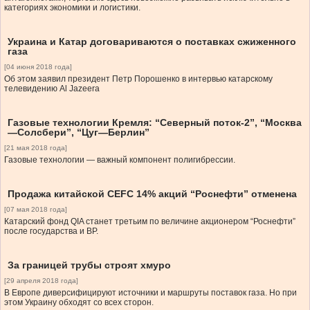
категориях экономики и логистики.
Украина и Катар договариваются о поставках сжиженного
газа
[04 июня 2018 года]
Об этом заявил президент Петр Порошенко в интервью катарскому
телевидению Al Jazeera
Газовые технологии Кремля: “Северный поток-2”, “Москва
—Солсбери”, “Цуг—Берлин”
[21 мая 2018 года]
Газовые технологии — важный компонент полигибрессии.
Продажа китайской CEFC 14% акций “Роснефти” отменена
[07 мая 2018 года]
Катарский фонд QIA станет третьим по величине акционером “Роснефти”
после государства и BP.
За границей трубы строят хмуро
[29 апреля 2018 года]
В Европе диверсифицируют источники и маршруты поставок газа. Но при
этом Украину обходят со всех сторон.