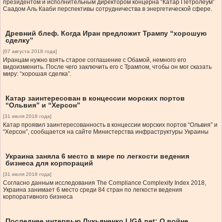
президентом и исполнительным директором концерна “Катар Петролеум”
Саадом Аль Кааби перспективы сотрудничества в энергетической сфере.
Древний блеф. Когда Иран предложит Трампу “хорошую
сделку”
[07 августа 2018 года]
Иранцам нужно взять старое соглашение с Обамой, немного его
видоизменить. После чего заключить его с Трампом, чтобы он мог сказать
миру: “хорошая сделка”.
Катар заинтересован в концессии морских портов
“Ольвия” и “Херсон”
[31 июля 2018 года]
Катар проявил заинтересованность в концессии морских портов “Ольвия” и
“Херсон”, сообщается на сайте Министерства инфраструктуры Украины
Украина заняла 6 место в мире по легкости ведения
бизнеса для корпораций
[31 июля 2018 года]
Согласно данным исследования The Compliance Complexity Index 2018,
Украина занимает 6 место среди 84 стран по легкости ведения
корпоративного бизнеса
Последнее интервью Лукьяненко LIGA.net: О войне,