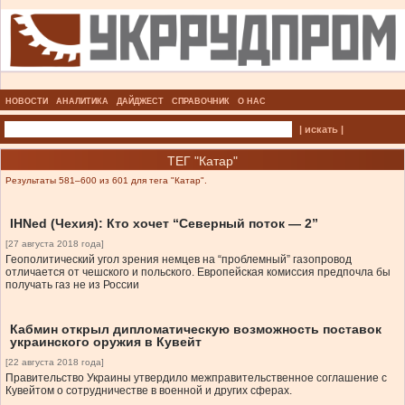
НОВОСТИ
АНАЛИТИКА
ДАЙДЖЕСТ
СПРАВОЧНИК
О НАС
| искать |
ТЕГ "Катар"
Результаты 581–600 из 601 для тега "Катар".
IHNed (Чехия): Кто хочет “Северный поток — 2”
[27 августа 2018 года]
Геополитический угол зрения немцев на “проблемный” газопровод
отличается от чешского и польского. Европейская комиссия предпочла бы
получать газ не из России
Кабмин открыл дипломатическую возможность поставок
украинского оружия в Кувейт
[22 августа 2018 года]
Правительство Украины утвердило межправительственное соглашение с
Кувейтом о сотрудничестве в военной и других сферах.