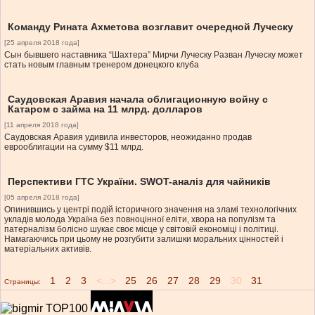
Команду Рината Ахметова возглавит очередной Луческу
[25 апреля 2018 года]
Сын бывшего наставника “Шахтера” Мирчи Луческу Разван Луческу может
стать новым главным тренером донецкого клуба
Саудовская Аравия начала облигационную войну с
Катаром с займа на 11 млрд. долларов
[11 апреля 2018 года]
Саудовская Аравия удивила инвесторов, неожиданно продав
еврооблигации на сумму $11 млрд.
Перспективи ГТС України. SWOT-аналіз для чайників
[05 апреля 2018 года]
Опинившись у центрі подій історичного значення на зламі технологічних
укладів молода Україна без повноцінної еліти, хвора на популізм та
патерналізм болісно шукає своє місце у світовій економіці і політиці.
Намагаючись при цьому не розгубити залишки моральних цінностей і
матеріальних активів.
1
2
3
<...>
25
26
27
28
29
30
31
Страницы: