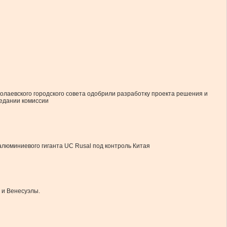
олаевского городского совета одобрили разработку проекта решения и
седании комиссии
алюминиевого гиганта UC Rusal под контроль Китая
 и Венесуэлы.