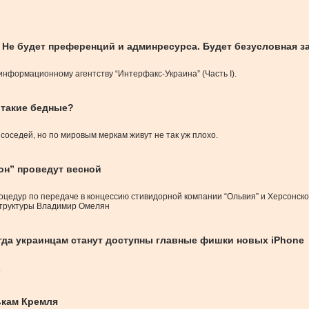
 Не будет преференций и админресурса. Будет безусловная з
нформационному агентству “Интерфакс-Украина” (Часть I).
 такие бедные?
оседей, но по мировым меркам живут не так уж плохо.
он” проведут весной
дур по передаче в концессию стивидорной компании “Ольвия” и Херсонского
структуры Владимир Омелян
огда украинцам станут доступны главные фишки новых iPhone
.
ькам Кремля