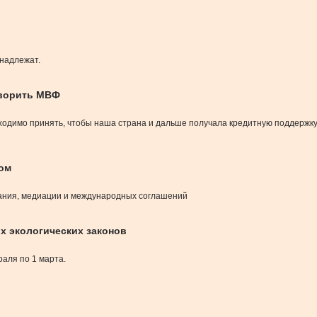
инадлежат.
творить МВФ
одимо принять, чтобы наша страна и дальше получала кредитную поддержку о
ом
ания, медиации и международных соглашений
х экологических законов
аля по 1 марта.