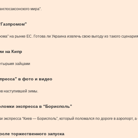
нглосаксонского мира”.
 “Газпромом”
ма” на рынке ЕС. Готова ли Украина извлечь свою выгоду из такого сценари
ми на Кипр
четырьмя зайцами
спресса” в фото и видео
ов наступившей зимы.
оломки экспресса в “Борисполь”
и экспресса “Киев — Борисполь”, который поломался по дороге в аэропорт, а
осле торжественного запуска