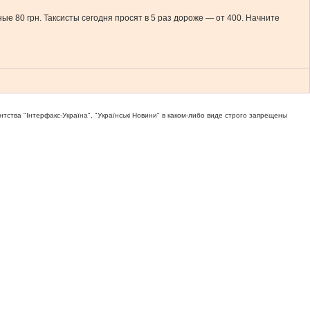
ные 80 грн. Таксисты сегодня просят в 5 раз дороже — от 400. Начните
тва "Iнтерфакс-Україна", "Українськi Новини" в каком-либо виде строго запрещены