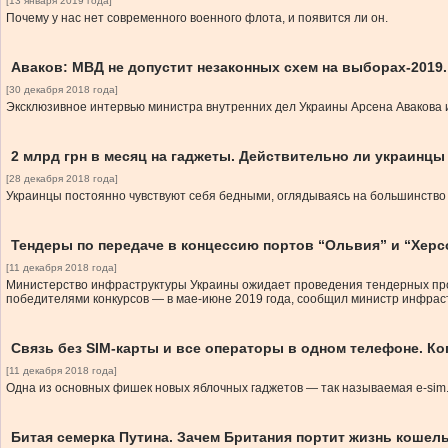
[13 января 2019 года]
Почему у нас нет современного военного флота, и появится ли он.
Аваков: МВД не допустит незаконных схем на выборах-2019.
[30 декабря 2018 года]
Эксклюзивное интервью министра внутренних дел Украины Арсена Авакова и
2 млрд грн в месяц на гаджеты. Действительно ли украинцы
[28 декабря 2018 года]
Украинцы постоянно чувствуют себя бедными, оглядываясь на большинство с
Тендеры по передаче в концессию портов “Ольвия” и “Херс
[11 декабря 2018 года]
Министерство инфраструктуры Украины ожидает проведения тендерных проце
победителями конкурсов — в мае-июне 2019 года, сообщил министр инфра
Связь без SIM-карты и все операторы в одном телефоне. К
[11 декабря 2018 года]
Одна из основных фишек новых яблочных гаджетов — так называемая e-sim
Битая семерка Путина. Зачем Британия портит жизнь кошел