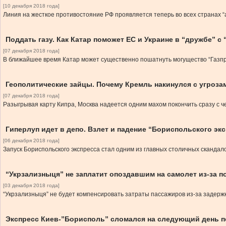
[10 декабря 2018 года]
Линия на жесткое противостояние РФ проявляется теперь во всех странах “а
Поддать газу. Как Катар поможет ЕС и Украине в “дружбе” с
[07 декабря 2018 года]
В ближайшее время Катар может существенно пошатнуть могущество “Газпро
Геополитические зайцы. Почему Кремль накинулся с угроза
[07 декабря 2018 года]
Разыгрывая карту Кипра, Москва надеется одним махом покончить сразу с 
Гиперлуп идет в депо. Взлет и падение “Бориспольского эк
[06 декабря 2018 года]
Запуск Бориспольского экспресса стал одним из главных столичных скандал
“Укрзализныця” не заплатит опоздавшим на самолет из-за п
[03 декабря 2018 года]
“Укрзализныця” не будет компенсировать затраты пассажиров из-за задержк
Экспресс Киев-”Борисполь” сломался на следующий день п