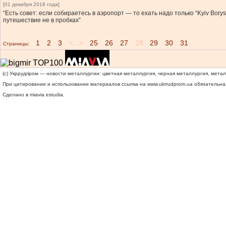
[01 декабря 2018 года]
“Есть совет: если собираетесь в аэропорт — то ехать надо только “Kyiv Bory
путешествие не в пробках”
1
2
3
<...>
25
26
27
28
29
30
31
Страницы:
(c) Укррудпром — новости металлургии: цветная металлургия, черная металлургия, мета
При цитировании и использовании материалов ссылка на
www.ukrrudprom.ua
обязательна.
Сделано в miavia estudia.