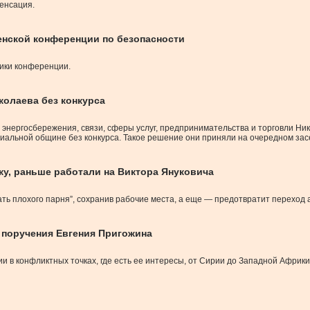
енсация.
енской конференции по безопасности
ники конференции.
колаева без конкурса
энергосбережения, связи, сферы услуг, предпринимательства и торговли Ник
риальной общине без конкурса. Такое решение они приняли на очередном за
у, раньше работали на Виктора Януковича
ть плохого парня”, сохранив рабочие места, а еще — предотвратит переход 
о поручения Евгения Пригожина
 в конфликтных точках, где есть ее интересы, от Сирии до Западной Африки