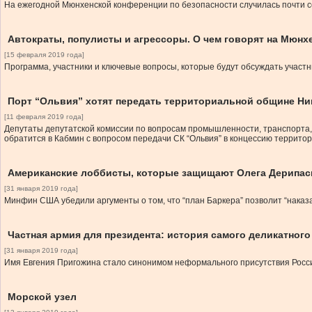
На ежегодной Мюнхенской конференции по безопасности случилась почти с
Автократы, популисты и агрессоры. О чем говорят на Мюнх
[15 февраля 2019 года]
Программа, участники и ключевые вопросы, которые будут обсуждать участ
Порт “Ольвия” хотят передать территориальной общине Ни
[11 февраля 2019 года]
Депутаты депутатской комиссии по вопросам промышленности, транспорта, 
обратится в Кабмин с вопросом передачи СК “Ольвия” в концессию террито
Американские лоббисты, которые защищают Олега Дерипаск
[31 января 2019 года]
Минфин США убедили аргументы о том, что “план Баркера” позволит “наказа
Частная армия для президента: история самого деликатног
[31 января 2019 года]
Имя Евгения Пригожина стало синонимом неформального присутствия России
Морской узел