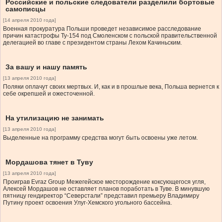
Российские и польские следователи разделили бортовые
самописцы
[14 апреля 2010 года]
Военная прокуратура Польши проведет независимое расследование
причин катастрофы Ту-154 под Смоленском с польской правительственной
делегацией во главе с президентом страны Лехом Качиньским.
За вашу и нашу память
[13 апреля 2010 года]
Поляки оплачут своих мертвых. И, как и в прошлые века, Польша вернется к
себе окрепшей и ожесточенной.
На утилизацию не занимать
[13 апреля 2010 года]
Выделенные на программу средства могут быть освоены уже летом.
Мордашова тянет в Туву
[13 апреля 2010 года]
Проиграв Evraz Group Межегейское месторождение коксующегося угля,
Алексей Мордашов не оставляет планов поработать в Туве. В минувшую
пятницу гендиректор “Северстали” представил премьеру Владимиру
Путину проект освоения Улуг-Хемского угольного бассейна.