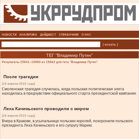
НОВОСТИ
АНАЛИТИКА
ДАЙДЖЕСТ
СПРАВОЧНИК
О НАС
| искать |
ТЕГ "Владимир Путин"
Результаты 15641–15660 из 15842 для тега "Владимир Путин".
После трагедии
[19 апреля 2010 года]
Смоленская трагедия случилась, когда польская политическая элита
находилась в предчувствии официального старта президентской кампании.
Леха Качиньского проводили с миром
[19 апреля 2010 года]
Вчера в Кракове, в усыпальнице польских королей, похоронили польского
президента Леха Качиньского и его супругу Марию.