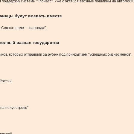
 поддержку системы “Глонасс”. Уже с октября ввозные пошлины на автомоби
раинцы будут воевать вместе
 Севастополе — навсегда!”.
полный развал государства
ьников, которых отправили за рубеж под прикрытием “успешных бизнесменов”.
России.
на полуострове”.