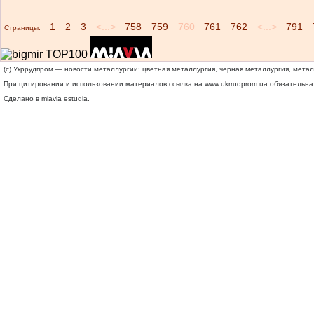
1
2
3
<...>
758
759
760
761
762
<...>
791
Страницы:
(c) Укррудпром — новости металлургии: цветная металлургия, черная металлургия, мета
При цитировании и использовании материалов ссылка на
www.ukrrudprom.ua
обязательна.
Сделано в miavia estudia.