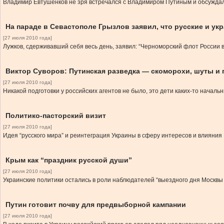
Владимир Евтушенков не зря встречался с Владимиром Путиным и обсуждал
На параде в Севастополе Грызлов заявил, что русские и ук
[27 июля 2010 года]
Лужков, сдерживавший себя весь день, заявил: “Черноморский флот России в
Виктор Суворов: Путинская разведка — скоморохи, шуты и 
[27 июля 2010 года]
Никакой подготовки у российских агентов не было, это дети каких-то начал
Политико-пасторский визит
[27 июля 2010 года]
Идея “русского мира” и реинтеграция Украины в сферу интересов и влияния 
Крым как “праздник русской души”
[27 июля 2010 года]
Украинские политики остались в роли наблюдателей “выездного дня Москвы 
Путин готовит почву для предвыборной кампании
[27 июля 2010 года]