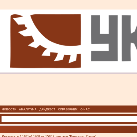
НОВОСТИ
АНАЛИТИКА
ДАЙДЖЕСТ
СПРАВОЧНИК
О НАС
Результаты 15181–15200 из 15842 для тега "Владимир Путин".