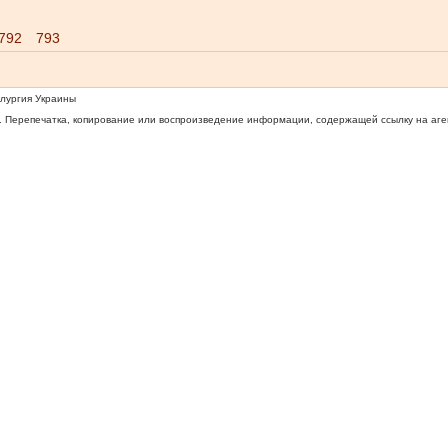
792
793
ллургия Украины
 Перепечатка, копирование или воспроизведение информации, содержащей ссылку на агентс