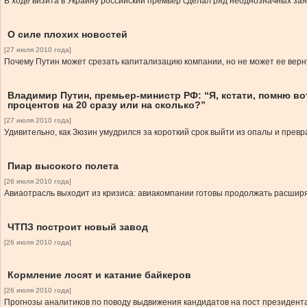
В ходе визита в Украину российский премьер сделал ряд неоднозначных за
О силе плохих новостей
[27 июля 2010 года]
Почему Путин может срезать капитализацию компании, но не может ее верн
Владимир Путин, премьер-министр РФ: “Я, кстати, помню вот
процентов на 20 сразу или на сколько?”
[27 июля 2010 года]
Удивительно, как Зюзин умудрился за короткий срок выйти из опалы и превр
Пиар высокого полета
[26 июля 2010 года]
Авиаотрасль выходит из кризиса: авиакомпании готовы продолжать расширят
ЧТПЗ построит новый завод
[26 июля 2010 года]
Кормление лосят и катание байкеров
[26 июля 2010 года]
Прогнозы аналитиков по поводу выдвижения кандидатов на пост президента 