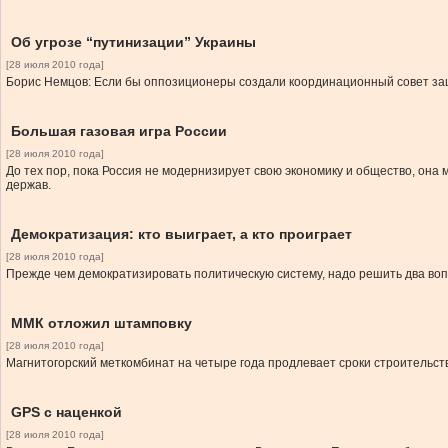
Об угрозе “путинизации” Украины
[28 июля 2010 года]
Борис Немцов: Если бы оппозиционеры создали координационный совет защ
Большая газовая игра России
[28 июля 2010 года]
До тех пор, пока Россия не модернизирует свою экономику и общество, она 
держав.
Демократизация: кто выиграет, а кто проиграет
[28 июля 2010 года]
Прежде чем демократизировать политическую систему, надо решить два воп
ММК отложил штамповку
[28 июля 2010 года]
Магнитогорский меткомбинат на четыре года продлевает сроки строительств
GPS с наценкой
[28 июля 2010 года]