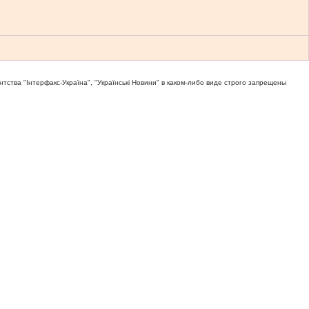
тва "Iнтерфакс-Україна", "Українськi Новини" в каком-либо виде строго запрещены