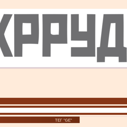
ТЕГ "GE"