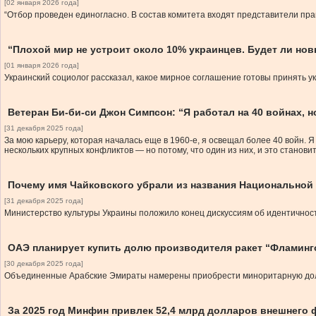
[02 января 2026 года]
“Отбор проведен единогласно. В состав комитета входят представители пр
“Плохой мир не устроит около 10% украинцев. Будет ли но
[01 января 2026 года]
Украинский социолог рассказал, какое мирное соглашение готовы принять 
Ветеран Би-би-си Джон Симпсон: “Я работал на 40 войнах, но
[31 декабря 2025 года]
За мою карьеру, которая началась еще в 1960-е, я освещал более 40 войн. Я
нескольких крупных конфликтов — но потому, что один из них, и это станов
Почему имя Чайковского убрали из названия Национальной
[31 декабря 2025 года]
Министерство культуры Украины положило конец дискуссиям об идентичност
ОАЭ планирует купить долю производителя ракет “Фламинг
[30 декабря 2025 года]
Объединенные Арабские Эмираты намерены приобрести миноритарную долю в 
За 2025 год Минфин привлек 52,4 млрд долларов внешнего