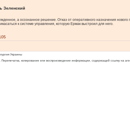
ь Зеленский
денное, а осознанное решение. Отказ от оперативного назначения нового гл
касаться к системе управления, которую Ермак выстроил для него.
105
ллургия Украины
 Перепечатка, копирование или воспроизведение информации, содержащей ссылку на агентс