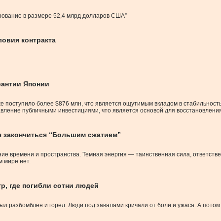
рование в размере 52,4 млрд долларов США”
ловия контракта
рантии Японии
е поступило более $876 млн, что является ощутимым вкладом в стабильност
ление публичными инвестициями, что является основой для восстановления 
ая закончиться “Большим сжатием”
времени и пространства. Темная энергия — таинственная сила, ответственна
м мире нет.
р, где погибли сотни людей
был разбомблен и горел. Люди под завалами кричали от боли и ужаса. А пото