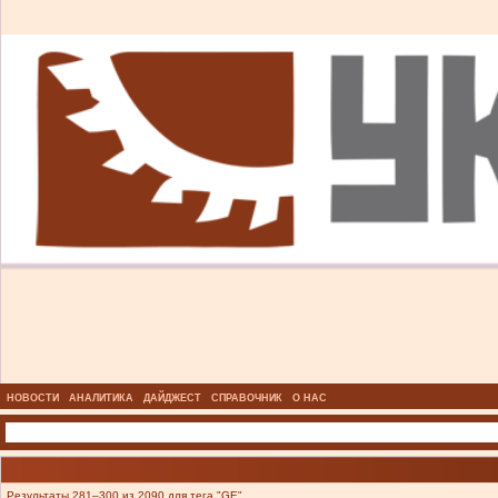
НОВОСТИ
АНАЛИТИКА
ДАЙДЖЕСТ
СПРАВОЧНИК
О НАС
Результаты 281–300 из 2090 для тега "GE".