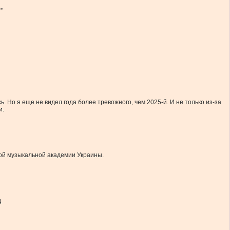
”
ь. Но я еще не видел года более тревожного, чем 2025-й. И не только из-за
и.
ной музыкальной академии Украины.
д