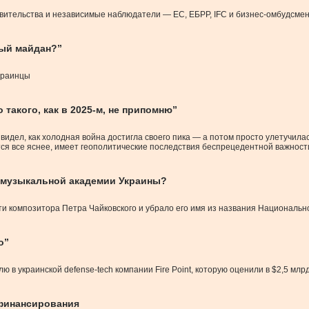
авительства и независимые наблюдатели — ЕС, ЕБРР, IFC и бизнес-омбудсмен
вый майдан?”
украинцы
 такого, как в 2025-м, не припомню”
 видел, как холодная война достигла своего пика — а потом просто улетучилас
ится все яснее, имеет геополитические последствия беспрецедентной важност
 музыкальной академии Украины?
и композитора Петра Чайковского и убрало его имя из названия Националь
о”
украинской defense-tech компании Fire Point, которую оценили в $2,5 млр
 финансирования