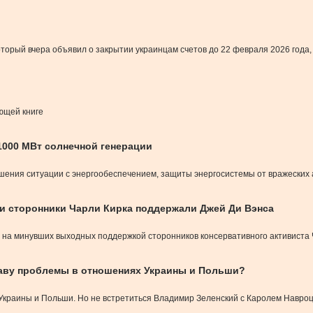
орый вчера объявил о закрытии украинцам счетов до 22 февраля 2026 года, 
ющей книге
1000 МВт солнечной генерации
чшения ситуации с энергообеспечением, защиты энергосистемы от вражеских 
 и сторонники Чарли Кирка поддержали Джей Ди Вэнса
 на минувших выходных поддержкой сторонников консервативного активиста Ч
шаву проблемы в отношениях Украины и Польши?
краины и Польши. Но не встретиться Владимир Зеленский с Каролем Навроц