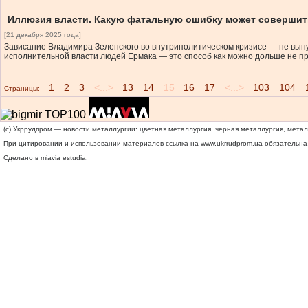
Иллюзия власти. Какую фатальную ошибку может совершит
[21 декабря 2025 года]
Зависание Владимира Зеленского во внутриполитическом кризисе — не вынуж
исполнительной власти людей Ермака — это способ как можно дольше не при
1
2
3
<...>
13
14
15
16
17
<...>
103
104
Страницы:
(c) Укррудпром — новости металлургии: цветная металлургия, черная металлургия, мета
При цитировании и использовании материалов ссылка на
www.ukrrudprom.ua
обязательна.
Сделано в miavia estudia.