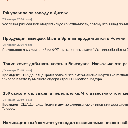
РФ ударила по заводу в Днепре
[05 января 2026 года]
“Россияне разбомбили американскую собственность, потому что завод прина
Продукция немецких Mahr и Spinner продвигается в России
[05 января 2026 года]
Упоминания двух компаний из ФРГ в каталоге выставки “Металлообработка 2
Трамп хочет добывать нефть в Венесуэле. Насколько это р
[05 января 2026 года]
Президент США Дональд Трамп заявил, что американские нефтяные компан
привела к захвату бывшего лидера страны Николаса Мадуро.
150 самолетов, удары и перестрелка. Что известно о том, 
[04 января 2026 года]
Президент США Дональд Трамп и другие американские чиновники достаточно
Флорес.
Номинационный комитет утвердил независимых членов наб