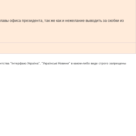
авы офиса президента, так же как и нежелание выводить за скобки из
тва "Iнтерфакс-Україна", "Українськi Новини" в каком-либо виде строго запрещены