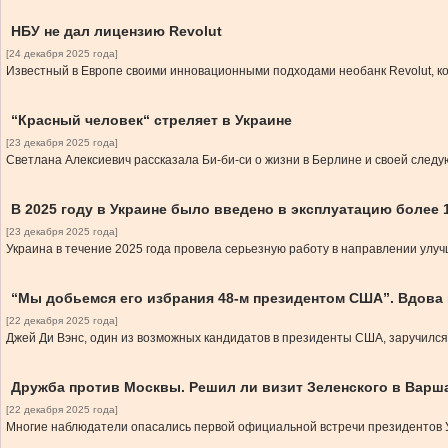
НБУ не дал лицензию Revolut
[24 декабря 2025 года]
Известный в Европе своими инновационными подходами необанк Revolut, кот
“Красный человек“ стреляет в Украине
[23 декабря 2025 года]
Светлана Алексиевич рассказала Би-би-си о жизни в Берлине и своей следу
В 2025 году в Украине было введено в эксплуатацию более 
[23 декабря 2025 года]
Украина в течение 2025 года провела серьезную работу в направлении улу
“Мы добьемся его избрания 48-м президентом США”. Вдова
[22 декабря 2025 года]
Джей Ди Вэнс, один из возможных кандидатов в президенты США, заручился
Дружба против Москвы. Решил ли визит Зеленского в Вар
[22 декабря 2025 года]
Многие наблюдатели опасались первой официальной встречи президентов У