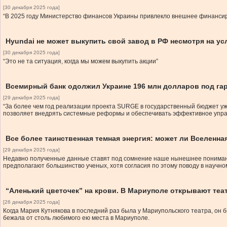
[30 декабря 2025 года]
“В 2025 году Министерство финансов Украины привлекло внешнее финанси
Hyundai не может выкупить свой завод в РФ несмотря на ус
[30 декабря 2025 года]
“Это не та ситуация, когда мы можем выкупить акции”
Всемирный банк одолжил Украине 196 млн долларов под га
[29 декабря 2025 года]
“За более чем год реализации проекта SURGE в государственный бюджет уж
позволяет внедрять системные реформы и обеспечивать эффективное управ
Все более таинственная темная энергия: может ли Вселенн
[29 декабря 2025 года]
Недавно полученные данные ставят под сомнение наше нынешнее понимание 
предполагают большинство ученых, хотя согласия по этому поводу в научно
“Аленький цветочек” на крови. В Мариуполе открывают теат
[26 декабря 2025 года]
Когда Мария Кутнякова в последний раз была у Мариупольского театра, он 
бежала от столь любимого ею места в Мариуполе.