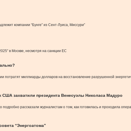
длежит компании “Бунге” из Сент-Луиса, Миссури”
025” в Москве, несмотря на санкции ЕС
еально?
ии потратят миллиарды долларов на восстановление разрушенной энергетич
как США захватили президента Венесуэлы Николаса Мадуро
 подробно рассказали журналистам о том, как готовилась и проходила опер
совета “Энергоатома”