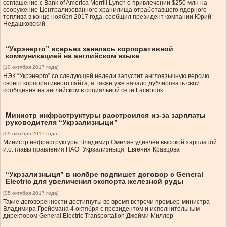
соглашение с Bank of America Merrill Lynch о привлечении $250 млн на
сооружение Централизованного хранилища отработавшего ядерного
топлива в конце ноября 2017 года, сообщил президент компании Юрий
Недашковский
“Укрэнерго” всерьез занялась корпоративной
коммуникацией на английском языке
[10 октября 2017 года]
НЭК “Укрэнерго” со следующей недели запустит англоязычную версию
своего корпоративного сайта, а также уже начало дублировать свои
сообщения на английском в социальной сети Facebook.
Министр инфраструктуры расстроился из-за зарплаты
руководителя “Укрзализныци”
[09 октября 2017 года]
Министр инфраструктуры Владимир Омелян удивлен высокой зарплатой
и.о. главы правления ПАО “Укрзализныця” Евгения Кравцова
“Укрзализныця” в ноябре подпишет договор с General
Electric для увеличения экспорта железной руды
[05 октября 2017 года]
Такие договоренности достигнуты во время встречи премьер-министра
Владимира Гройсмана 4 октября с президентом и исполнительным
директором General Electric Transportation Джейми Миллер