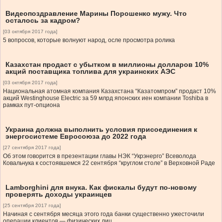
Видеопоздравление Марины Порошенко мужу. Что
осталось за кадром?
[03 октября 2017 года]
5 вопросов, которые волнуют народ, осле просмотра ролика
Казахстан продаст с убытком в миллионы долларов 10%
акций поставщика топлива для украинских АЭС
[03 октября 2017 года]
Национальная атомная компания Казахстана “Казатомпром” продаст 10%
акций Westinghouse Electric за 59 млрд японских иен компании Toshiba в
рамках пут-опциона
Украина должна выполнить условия присоединения к
энергосистеме Евросоюза до 2022 года
[27 сентября 2017 года]
Об этом говорится в презентации главы НЭК “Укрэнерго” Всеволода
Ковальчука к состоявшемся 22 сентября “круглом столе” в Верховной Раде
Lamborghini для внука. Как фискалы будут по-новому
проверять доходы украинцев
[25 сентября 2017 года]
Начиная с сентября месяца этого года банки существенно ужесточили
операции клиентов — физических лиц