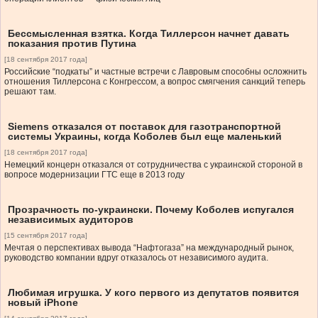
Бессмысленная взятка. Когда Тиллерсон начнет давать
показания против Путина
[18 сентября 2017 года]
Российские “подкаты” и частные встречи с Лавровым способны осложнить
отношения Тиллерсона с Конгрессом, а вопрос смягчения санкций теперь
решают там.
Siemens отказался от поставок для газотранспортной
системы Украины, когда Коболев был еще маленький
[18 сентября 2017 года]
Немецкий концерн отказался от сотрудничества с украинской стороной в
вопросе модернизации ГТС еще в 2013 году
Прозрачность по-украински. Почему Коболев испугался
независимых аудиторов
[15 сентября 2017 года]
Мечтая о перспективах вывода “Нафтогаза” на международный рынок,
руководство компании вдруг отказалось от независимого аудита.
Любимая игрушка. У кого первого из депутатов появится
новый iPhone