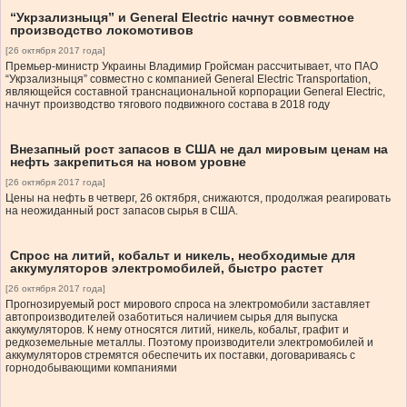
“Укрзализныця” и General Electric начнут совместное
производство локомотивов
[26 октября 2017 года]
Премьер-министр Украины Владимир Гройсман рассчитывает, что ПАО
“Укрзализныця” совместно с компанией General Electric Transportation,
являющейся составной транснациональной корпорации General Electric,
начнут производство тягового подвижного состава в 2018 году
Внезапный рост запасов в США не дал мировым ценам на
нефть закрепиться на новом уровне
[26 октября 2017 года]
Цены на нефть в четверг, 26 октября, снижаются, продолжая реагировать
на неожиданный рост запасов сырья в США.
Спрос на литий, кобальт и никель, необходимые для
аккумуляторов электромобилей, быстро растет
[26 октября 2017 года]
Прогнозируемый рост мирового спроса на электромобили заставляет
автопроизводителей озаботиться наличием сырья для выпуска
аккумуляторов. К нему относятся литий, никель, кобальт, графит и
редкоземельные металлы. Поэтому производители электромобилей и
аккумуляторов стремятся обеспечить их поставки, договариваясь с
горнодобывающими компаниями