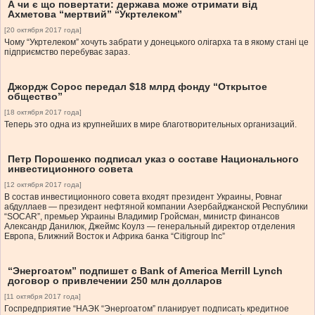
А чи є що повертати: держава може отримати від
Ахметова “мертвий” “Укртелеком”
[20 октября 2017 года]
Чому “Укртелеком” хочуть забрати у донецького олігарха та в якому стані це
підприємство перебуває зараз.
Джордж Сорос передал $18 млрд фонду “Открытое
общество”
[18 октября 2017 года]
Теперь это одна из крупнейших в мире благотворительных организаций.
Петр Порошенко подписал указ о составе Национального
инвестиционного совета
[12 октября 2017 года]
В состав инвестиционного совета входят президент Украины, Ровнаг
абдуллаев — президент нефтяной компании Азербайджанской Республики
“SOCAR”, премьер Украины Владимир Гройсман, министр финансов
Александр Данилюк, Джеймс Коулз — генеральный директор отделения
Европа, Ближний Восток и Африка банка “Citigroup Inc”
“Энергоатом” подпишет с Bank of America Merrill Lynch
договор о привлечении 250 млн долларов
[11 октября 2017 года]
Госпредприятие “НАЭК “Энергоатом” планирует подписать кредитное