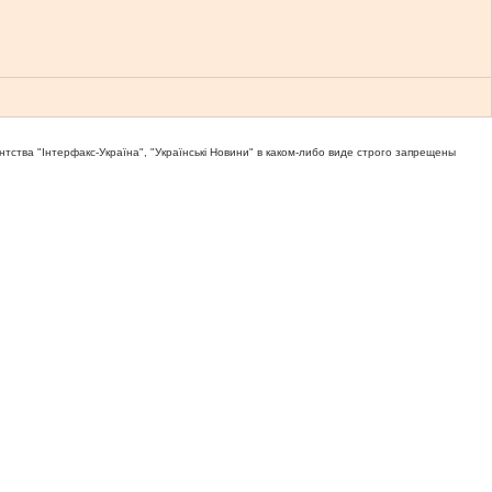
тва "Iнтерфакс-Україна", "Українськi Новини" в каком-либо виде строго запрещены