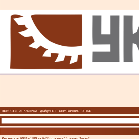
НОВОСТИ
АНАЛИТИКА
ДАЙДЖЕСТ
СПРАВОЧНИК
О НАС
Результаты 6081–6100 из 6430 для тега "Дональд Трамп".