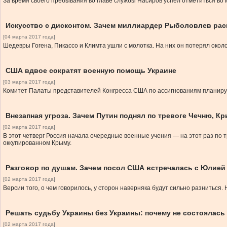
За время своего пребывания во главе службы Насиров успел отметиться во 
Искусство с дисконтом. Зачем миллиардер Рыболовлев рас
[04 марта 2017 года]
Шедевры Гогена, Пикассо и Климта ушли с молотка. На них он потерял около
США вдвое сократят военную помощь Украине
[03 марта 2017 года]
Комитет Палаты представителей Конгресса США по ассигнованиям планирует
Внезапная угроза. Зачем Путин поднял по тревоге Чечню, К
[02 марта 2017 года]
В этот четверг Россия начала очередные военные учения — на этот раз по 
оккупированном Крыму.
Разговор по душам. Зачем посол США встречалась с Юлие
[02 марта 2017 года]
Версии того, о чем говорилось, у сторон наверняка будут сильно разниться
Решать судьбу Украины без Украины: почему не состоялась
[02 марта 2017 года]