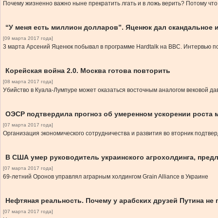
Почему жизненно важно ныне прекратить лгать и в ложь верить? Потому что
“У меня есть миллион долларов”. Яценюк дал скандальное
[09 марта 2017 года]
3 марта Арсений Яценюк побывал в программе Hardtalk на BBC. Интервью п
Корейская война 2.0. Москва готова повторить
[08 марта 2017 года]
Убийство в Куала-Лумпуре может оказаться восточным аналогом вековой да
ОЭСР подтвердила прогноз об умеренном ускорении роста м
[07 марта 2017 года]
Организация экономического сотрудничества и развития во вторник подтвер
В США умер руководитель украинского агрохолдинга, пред
[07 марта 2017 года]
69-летний Оронов управлял аграрным холдингом Grain Alliance в Украине
Нефтяная реальность. Почему у арабских друзей Путина не 
[07 марта 2017 года]