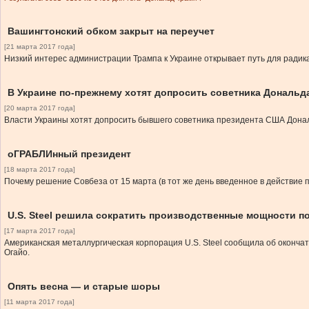
Вашингтонский обком закрыт на переучет
[21 марта 2017 года]
Низкий интерес администрации Трампа к Украине открывает путь для радик
В Украине по-прежнему хотят допросить советника Дональд
[20 марта 2017 года]
Власти Украины хотят допросить бывшего советника президента США Дона
оГРАБЛИнный президент
[18 марта 2017 года]
Почему решение Совбеза от 15 марта (в тот же день введенное в действие
U.S. Steel решила сократить производственные мощности п
[17 марта 2017 года]
Американская металлургическая корпорация U.S. Steel сообщила об окончат
Огайо.
Опять весна — и старые шоры
[11 марта 2017 года]