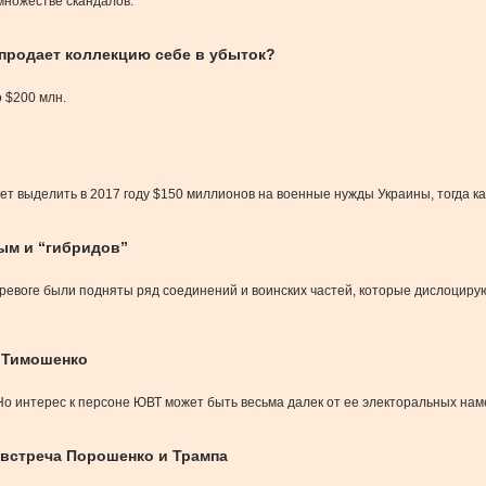
множестве скандалов.
продает коллекцию себе в убыток?
 $200 млн.
 выделить в 2017 году $150 миллионов на военные нужды Украины, тогда как
рым и “гибридов”
тревоге были подняты ряд соединений и воинских частей, которые дислоцирую
й Тимошенко
. Но интерес к персоне ЮВТ может быть весьма далек от ее электоральных на
 встреча Порошенко и Трампа