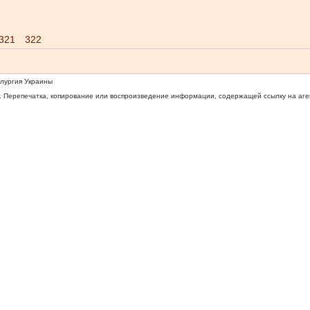
321
322
ллургия Украины
 Перепечатка, копирование или воспроизведение информации, содержащей ссылку на агентс