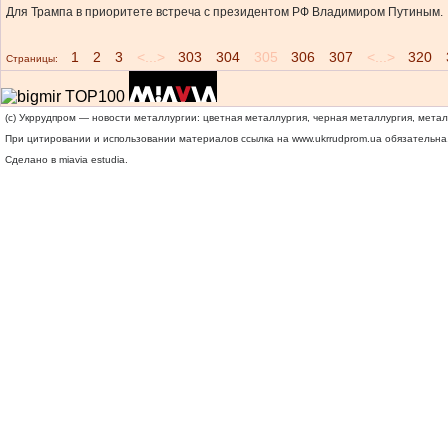
Для Трампа в приоритете встреча с президентом РФ Владимиром Путиным.
1
2
3
<...>
303
304
305
306
307
<...>
320
Страницы:
(c) Укррудпром — новости металлургии: цветная металлургия, черная металлургия, мета
При цитировании и использовании материалов ссылка на
www.ukrrudprom.ua
обязательна.
Сделано в miavia estudia.