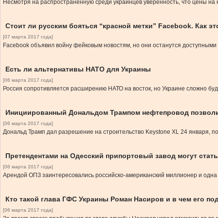
Несмотря на распространенную среди украинцев уверенность, что цены на 
Стоит ли русским бояться “красной метки” Facebook. Как эт
[07 марта 2017 года]
Facebook объявил войну фейковым новостям, но они останутся доступными
Есть ли альтернативы НАТО для Украины
[06 марта 2017 года]
Россия сопротивляется расширению НАТО на восток, но Украине сложно буд
Инициированный Дональдом Трампом нефтепровод позволит
[06 марта 2017 года]
Дональд Трамп дал разрешение на строительство Keystone XL 24 января, по
Претендентами на Одесский припортовый завод могут стат
[06 марта 2017 года]
Арендой ОПЗ заинтересовались российско-американский миллионер и одна
Кто такой глава ГФС Украины Роман Насиров и в чем его п
[06 марта 2017 года]