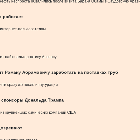
нефть неспроста обвалились после визита Барака Обамы в Саудовскую Арави
о работает
 интернет-пользователям.
ет найти альтернативу Альянсу.
 Роману Абрамовичу заработать на поставках труб
чти сразу же после инаугурации
ь спонсоры Дональда Трампа
 из крупнейших химических компаний США
одозревают