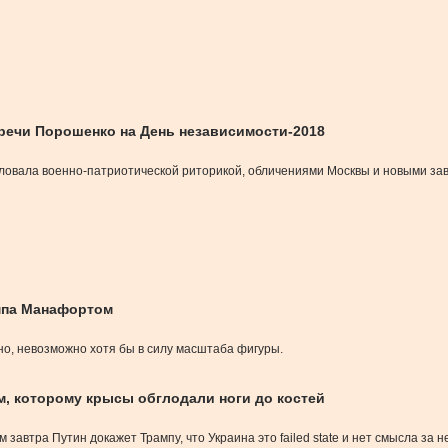
 речи Порошенко на День независимости-2018
овала военно-патриотической риторикой, обличениями Москвы и новыми заве
ампа Манафортом
но, невозможно хотя бы в силу масштаба фигуры.
, которому крысы обглодали ноги до костей
завтра Путин докажет Трампу, что Украина это failed state и нет смысла за 