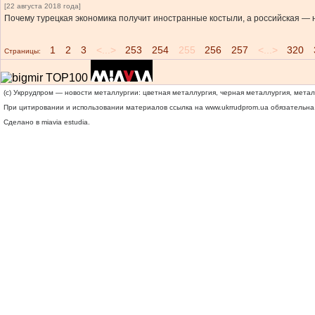
[22 августа 2018 года]
Почему турецкая экономика получит иностранные костыли, а российская — н
1
2
3
<...>
253
254
255
256
257
<...>
320
Страницы:
(c) Укррудпром — новости металлургии: цветная металлургия, черная металлургия, мета
При цитировании и использовании материалов ссылка на
www.ukrrudprom.ua
обязательна.
Сделано в miavia estudia.