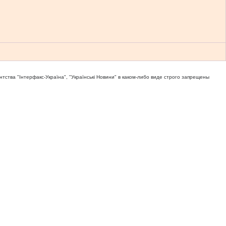
тва "Iнтерфакс-Україна", "Українськi Новини" в каком-либо виде строго запрещены