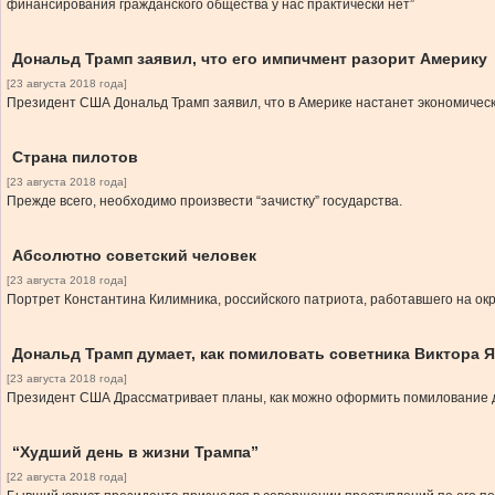
финансирования гражданского общества у нас практически нет”
Дональд Трамп заявил, что его импичмент разорит Америку
[23 августа 2018 года]
Президент США Дональд Трамп заявил, что в Америке настанет экономическ
Страна пилотов
[23 августа 2018 года]
Прежде всего, необходимо произвести “зачистку” государства.
Абсолютно советский человек
[23 августа 2018 года]
Портрет Константина Килимника, российского патриота, работавшего на о
Дональд Трамп думает, как помиловать советника Виктора Я
[23 августа 2018 года]
Президент США Драссматривает планы, как можно оформить помилование д
“Худший день в жизни Трампа”
[22 августа 2018 года]