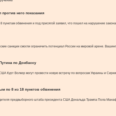
оручению
 против него показания
о 8 пунктам обвинения и под присягой заявил, что пошел на нарушение закон
ие санкции смогли ограничить потенциал России на мировой арене. Вашингто
Путина по Донбассу
А Курт Волкер могут провести новую встречу по вопросам Украины и Сирии
м по 8 из 18 пунктов обвинения
одителя предвыборного штаба президента США Дональда Трампа Пола Манафо