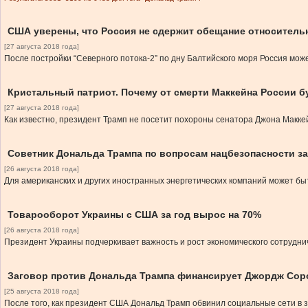
США уверены, что Россия не сдержит обещание относительн
[27 августа 2018 года]
После постройки “Северного потока-2” по дну Балтийского моря Россия мо
Кристальный патриот. Почему от смерти Маккейна России б
[27 августа 2018 года]
Как известно, президент Трамп не посетит похороны сенатора Джона Маккей
Советник Дональда Трампа по вопросам нацбезопасности за
[26 августа 2018 года]
Для американских и других иностранных энергетических компаний может бы
Товарооборот Украины с США за год вырос на 70%
[26 августа 2018 года]
Президент Украины подчеркивает важность и рост экономического сотрудн
Заговор против Дональда Трампа финансирует Джордж Сор
[25 августа 2018 года]
После того, как президент США Дональд Трамп обвинил социальные сети в