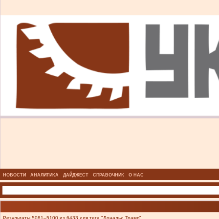
НОВОСТИ
АНАЛИТИКА
ДАЙДЖЕСТ
СПРАВОЧНИК
О НАС
Результаты 5081–5100 из 6433 для тега "Дональд Трамп".