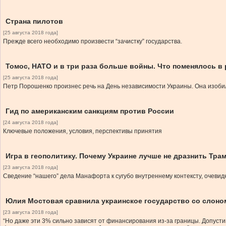
Страна пилотов
[25 августа 2018 года]
Прежде всего необходимо произвести “зачистку” государства.
Томос, НАТО и в три раза больше войны. Что поменялось в
[25 августа 2018 года]
Петр Порошенко произнес речь на День независимости Украины. Она изобил
Гид по американским санкциям против России
[24 августа 2018 года]
Ключевые положения, условия, перспективы принятия
Игра в геополитику. Почему Украине лучше не дразнить Тр
[23 августа 2018 года]
Сведение “нашего” дела Манафорта к сугубо внутреннему контексту, очевид
Юлия Мостовая сравнила украинское государство со слоном
[23 августа 2018 года]
“Но даже эти 3% сильно зависят от финансирования из-за границы. Допустим 