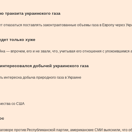
о транзита украинского газа
жет отказаться поставлять законтрактованные объемы газа в Европу через У
удет только хуже
на — впрочем, его и не звали, что, учитывая его отношения с упокоившимся
интересовался добычей украинского газа
ть интересна добыча природного газа в Украине
ичества со США
ос
 заговоре против Республиканской партии, американские СМИ выяснили, что