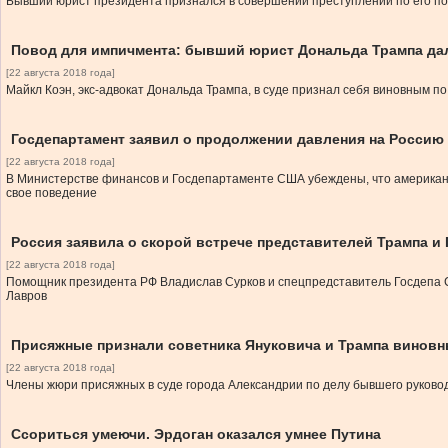
Бывший юрист президента признался в совершении преступлений по его п
Повод для импичмента: бывший юрист Дональда Трампа дал
[22 августа 2018 года]
Майкл Коэн, экс-адвокат Дональда Трампа, в суде признал себя виновным п
Госдепартамент заявил о продолжении давления на Россию
[22 августа 2018 года]
В Министерстве финансов и Госдепартаменте США убеждены, что американск
свое поведение
Россия заявила о cкорой встрече представителей Трампа и 
[22 августа 2018 года]
Помощник президента РФ Владислав Сурков и спецпредставитель Госдепа СШ
Лавров
Присяжные признали советника Януковича и Трампа виновны
[22 августа 2018 года]
Члены жюри присяжных в суде города Александрии по делу бывшего руков
Ссориться умеючи. Эрдоган оказался умнее Путина