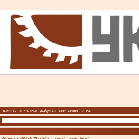
НОВОСТИ
АНАЛИТИКА
ДАЙДЖЕСТ
СПРАВОЧНИК
О НАС
Результаты 4601–4620 из 6432 для тега "Дональд Трамп".