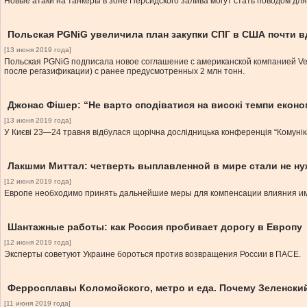
Новые атаки на танкеры в зоне Персидского залива могут стать поводом для
Польская PGNiG увеличила план закупки СПГ в США почти 
[13 июня 2019 года]
Польская PGNiG подписала новое соглашение с американской компанией Vent
после регазификации) с ранее предусмотренных 2 млн тонн.
Джонас Фішер: “Не варто сподіватися на високі темпи економ
[13 июня 2019 года]
У Києві 23—24 травня відбулася щорічна дослідницька конференція “Комуніка
Лакшми Миттал: четверть выплавленной в мире стали не ну
[12 июня 2019 года]
Европе необходимо принять дальнейшие меры для компенсации влияния 
Шантажные работы: как Россия пробивает дорогу в Европу
[12 июня 2019 года]
Эксперты советуют Украине бороться против возвращения России в ПАСЕ.
Ферросплавы Коломойского, метро и еда. Почему Зеленский
[11 июня 2019 года]