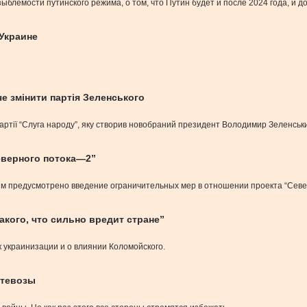
блемости путинского режима, о том, что Путин будет и после 2024 года, и до
Украине
че змінити партія Зеленського
ртії “Слуга народу”, яку створив новобраний президент Володимир Зеленський
еверного потока—2”
ым предусмотрено введение ограничительных мер в отношении проекта “Севе
акого, что сильно вредит стране”
к украинизации и о влиянии Коломойского.
фтевозы