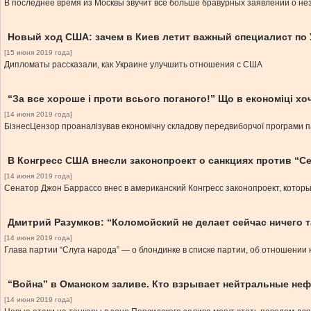
В последнее время из Москвы звучит все больше бравурных заявлений о незы
Новый ход США: зачем в Киев летит важный специалист по 
[15 июня 2019 года]
Дипломаты рассказали, как Украине улучшить отношения с США
“За все хороше і проти всього поганого!” Що в економіці хо
[14 июня 2019 года]
БізнесЦензор проаналізував економічну складову передвиборчої програми па
В Конгресс США внесли законопроект о санкциях против “С
[14 июня 2019 года]
Сенатор Джон Баррассо внес в американский Конгресс законопроект, котор
Дмитрий Разумков: “Коломойский не делает сейчас ничего т
[14 июня 2019 года]
Глава партии “Слуга народа” — о блондинке в списке партии, об отношении 
“Война” в Оманском заливе. Кто взрывает нейтральные не
[14 июня 2019 года]