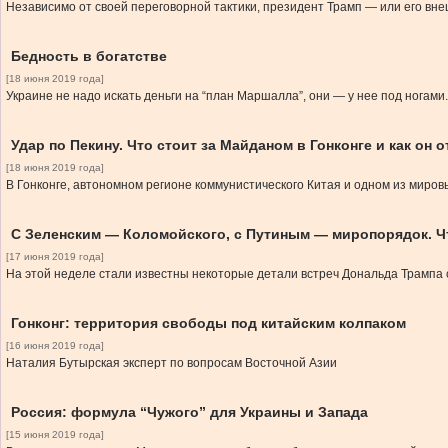
Независимо от своей переговорной тактики, президент Трамп — или его вн
Бедность в богатстве
[18 июня 2019 года]
Украине не надо искать деньги на “план Маршалла”, они — у нее под ногами.
Удар по Пекину. Что стоит за Майданом в Гонконге и как он 
[18 июня 2019 года]
В Гонконге, автономном регионе коммунистического Китая и одном из миро
С Зеленским — Коломойского, с Путиным — миропорядок. Ч
[17 июня 2019 года]
На этой неделе стали известны некоторые детали встреч Дональда Трампа 
Гонконг: территория свободы под китайским колпаком
[16 июня 2019 года]
Наталия Бутырская эксперт по вопросам Восточной Азии
Россия: формула “Чужого” для Украины и Запада
[15 июня 2019 года]