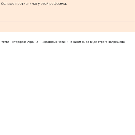
ем больше противников у этой реформы.
тва "Iнтерфакс-Україна", "Українськi Новини" в каком-либо виде строго запрещены