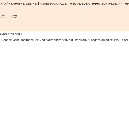
 “Х” намечена уже на 1 июля этого года, то есть, всего через три недели), т
321
322
ллургия Украины
 Перепечатка, копирование или воспроизведение информации, содержащей ссылку на агентс