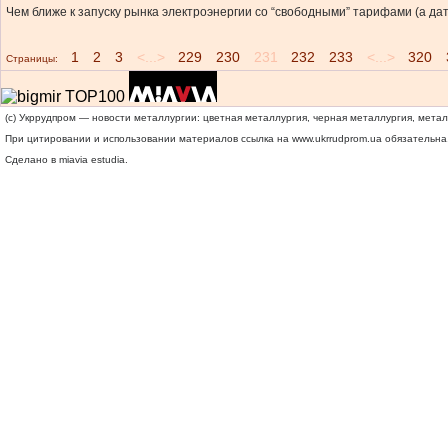
Чем ближе к запуску рынка электроэнергии со “свободными” тарифами (а дата
1
2
3
<...>
229
230
231
232
233
<...>
320
Страницы:
(c) Укррудпром — новости металлургии: цветная металлургия, черная металлургия, мета
При цитировании и использовании материалов ссылка на
www.ukrrudprom.ua
обязательна.
Сделано в miavia estudia.