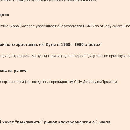
 войны. Но как раз этого все стороны стремятся избежать.
вдвое
ure Global, которое увеличивает обязательства PGNiG по отбору сжиженного 
ічного зростання, які були в 1960—1980-х роках”
ція центрального банку: від таємниці до прозорості”, яку спільно організува
жна на рынке
импортных тарифов, введенных президентом США Дональдом Трампом
 хочет “выключить” рынок электроэнергии с 1 июля