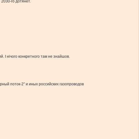
 2030-го дотянет.
. І нічого конкретного там не знайшов.
рный поток-2” и иных российских газопроводов