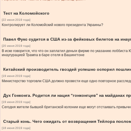
Тест на Коломойского
[22 июня 2019 года]
Контролирует ли Коломойский нового президента Украины?
Павел Фукс судится в США из-за фейковых билетов на ина
[20 июня 2019 года]
В иске говорится, что что он заплатил деньги фирме по указанию лоббиста
инаугурацией Трампа в баре отеля в Вашингтоне
Китайский производитель гвоздей успешно оспорил пошлин
[19 июня 2019 года]
Министерство торговли США должно провести еще одно повторное расследо
Дух Гонконга. Родится ли нация “гонконгцев” на майданах п
[19 июня 2019 года]
Сегодня жители бывшей британской колонии еще могут отстаивать привычны
Старый конь. Чего ожидать от возвращения Тейлора посло
[18 июня 2019 года]