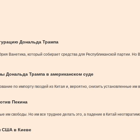
угурацию Дональда Трампа
 Юрия Ванетика, который собирает средства для Республиканской партии. Но 
ы Дональда Трампа в американском суде
вание по импорту гвоздей из Китая и, вероятно, снизить установленные им
ротив Пекина
е им свободы. Но им все труднее делать это, а падение в Китай неотвратим
м США в Киеве