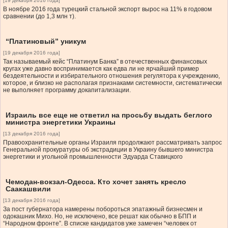
[19 декабря 2016 года]
В ноябре 2016 года турецкий стальной экспорт вырос на 11% в годовом
сравнении (до 1,3 млн т).
“Платиновый” уникум
[19 декабря 2016 года]
Так называемый кейс “Платинум Банка” в отечественных финансовых
кругах уже давно воспринимается как едва ли не ярчайший пример
бездеятельности и избирательного отношения регулятора к учреждению,
которое, и близко не располагая признаками системности, систематически
не выполняет программу докапитализации.
Израиль все еще не ответил на просьбу выдать беглого
министра энергетики Украины
[13 декабря 2016 года]
Правоохранительные органы Израиля продолжают рассматривать запрос
Генеральной прокуратуры об экстрадиции в Украину бывшего министра
энергетики и угольной промышленности Эдуарда Ставицкого
Чемодан-вокзал-Одесса. Кто хочет занять кресло
Саакашвили
[13 декабря 2016 года]
За пост губернатора намерены побороться эпатажный бизнесмен и
одокашник Михо. Но, не исключено, все решат как обычно в БПП и
“Народном фронте”. В списке кандидатов уже замечен “человек от