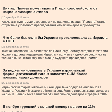
Виктор Пинчук может спасти Игоря Коломойского от
национализации активов
[26 декабря 2016 года]
Ключевым пунктом договоренности по национализации “Привата” стало
отсутствие уголовного преследования его акционеров и руководства
Что было бы, если бы Украина проголосовала за Израиль
в ООН
[26 декабря 2016 года]
Тысячи новоявленных экспертов по Ближнему Востоку сегодня кричат, что
Украина должна поддержать Израиль и получить надежного союзника не
только в лице Нетаньяху, но и в лице будущего президента Трампа.
За подкуп чиновников в Украине израильский
фармацевтический гигант заплатит США более
полмиллиарда долларов
[23 декабря 2016 года]
Израильский фармацевтический концерн Teva подкупал чиновников в
Украине, России и Мексике в обмен на содействие в продвижении лекарств
на рынке. Теперь Teva заплатит 519 миллионов долларов штрафа в США
В ноябре турецкий стальной экспорт вырос на 11%