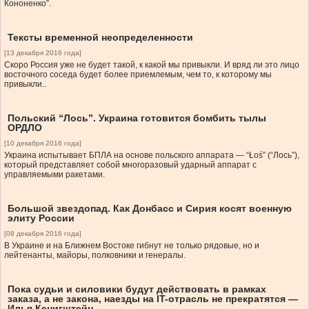
Кононенко”.
Тексты временной неопределенности
[13 декабря 2016 года]
Скоро Россия уже не будет такой, к какой мы привыкли. И вряд ли это лицо
восточного соседа будет более приемлемым, чем то, к которому мы
привыкли..
Польский “Лось”. Украина готовится бомбить тылы
ОРДЛО
[10 декабря 2016 года]
Украина испытывает БПЛА на основе польского аппарата — “Łoś” (“Лось”),
который представляет собой многоразовый ударный аппарат с
управляемыми ракетами.
Большой звездопад. Как Донбасс и Сирия косят военную
элиту России
[08 декабря 2016 года]
В Украине и на Ближнем Востоке гибнут не только рядовые, но и
лейтенанты, майоры, полковники и генералы.
Пока судьи и силовики будут действовать в рамках
заказа, а не закона, наезды на IT-отрасль не прекратятся —
Илья Кенигштейн