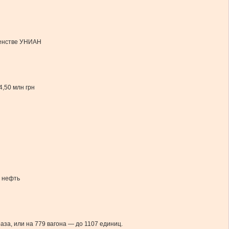
агенстве УНИАН
4,50 млн грн
ю нефть
аза, или на 779 вагона — до 1107 единиц.