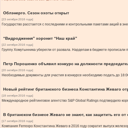
Облэнерго. Сезон охоты открыт
[23 октября 2016 года]
Государство расстается с последними и контрольными пакетами акций в эн
“Видродження” хоронит “Наш край”
[22 октября 2016 года]
Группу Хомутынника уберегли от развала. Нардепам в бюджете прописали по
Петр Порошенко объявил конкурс на должности председате
[20 октября 2016 года]
Необходимые документы для участия в конкурсе необходимо подать до 18:0
Новый рейтинг британского бизнеса Константина Жеваго от
[18 октября 2016 года]
Международное рейтинговое агентство S&P Global Ratings подтвердило корп
В британском бизнесе Жеваго не знают, как защитить его о
[17 октября 2016 года]
Компания Ferrexpo Константина Жеваго в 2016 году сократит выпуск железо