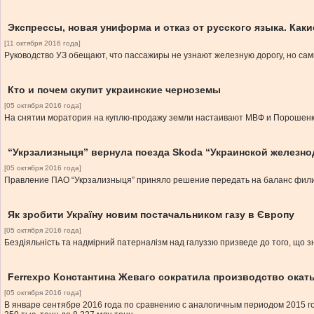
Экспрессы, новая униформа и отказ от русского языка. Ка
[11 октября 2016 года]
Руководство УЗ обещают, что пассажиры не узнают железную дорогу, но сами
Кто и почем скупит украинские черноземы
[05 октября 2016 года]
На снятии моратория на куплю-продажу земли настаивают МВФ и Порошенко
“Укрзализныця” вернула поезда Skoda “Украинской железн
[05 октября 2016 года]
Правление ПАО “Укрзализныця” приняло решение передать на баланс фили
Як зробити Україну новим постачальником газу в Європу
[05 октября 2016 года]
Бездіяльність та надмірний патерналізм над галуззю призведе до того, що 
Ferrexpo Константина Жеваго сократила производство ока
[05 октября 2016 года]
В январе сентябре 2016 года по сравнению с аналогичным периодом 2015 г