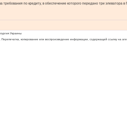
 требования по кредиту, в обеспечение которого передано три элеватора в 
ллургия Украины
 Перепечатка, копирование или воспроизведение информации, содержащей ссылку на агентс