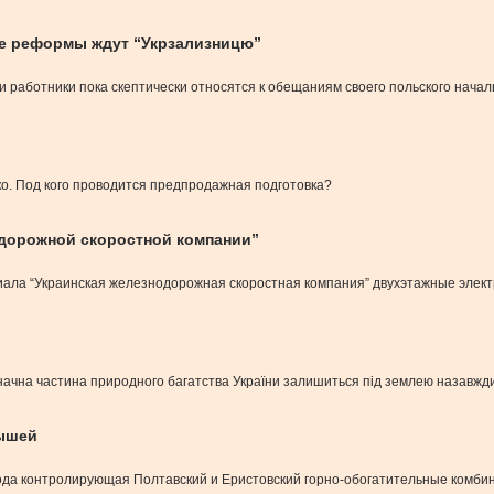
кие реформы ждут “Укрзализницю”
 работники пока скептически относятся к обещаниям своего польского началь
. Под кого проводится предпродажная подготовка?
одорожной скоростной компании”
ала “Украинская железнодорожная скоростная компания” двухэтажные элек
значна частина природного багатства України залишиться під землею назавжди
тышей
ода контролирующая Полтавский и Еристовский горно-обогатительные комбин