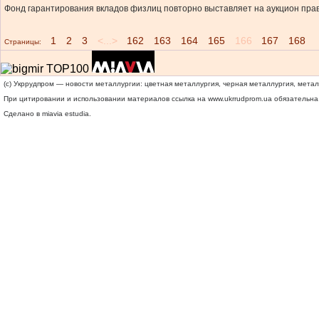
Фонд гарантирования вкладов физлиц повторно выставляет на аукцион права
1
2
3
<...>
162
163
164
165
166
167
168
Страницы:
(c) Укррудпром — новости металлургии: цветная металлургия, черная металлургия, мета
При цитировании и использовании материалов ссылка на
www.ukrrudprom.ua
обязательна.
Сделано в miavia estudia.