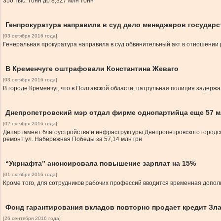
350 тыс. тонн до 8,327 млн тонн
Генпрокуратура направила в суд дело менеджеров государс
[03 октября 2016 года]
Генеральная прокуратура направила в суд обвинительный акт в отношении р
В Кременчуге оштрафовали Константина Жеваго
[03 октября 2016 года]
В городе Кременчуг, что в Полтавской области, патрульная полиция задер
Днепропетровский мэр отдал фирме однопартийца еще 57 м
[02 октября 2016 года]
Департамент благоустройства и инфраструктуры Днепропетровского городс
ремонт ул. Набережная Победы за 57,14 млн грн
“Укрнафта” анонсировала повышение зарплат на 15%
[01 октября 2016 года]
Кроме того, для сотрудников рабочих профессий вводится временная допо
Фонд гарантирования вкладов повторно продает кредит Зл
[26 сентября 2016 года]