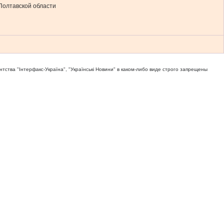
Полтавской области
тва "Iнтерфакс-Україна", "Українськi Новини" в каком-либо виде строго запрещены