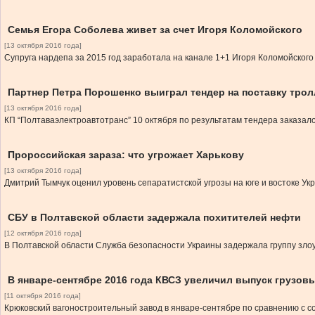
Семья Егора Соболева живет за счет Игоря Коломойского
[13 октября 2016 года]
Супруга нардепа за 2015 год заработала на канале 1+1 Игоря Коломойского 
Партнер Петра Порошенко выиграл тендер на поставку тро
[13 октября 2016 года]
КП “Полтаваэлектроавтотранс” 10 октября по результатам тендера заказало
Пророссийская зараза: что угрожает Харькову
[13 октября 2016 года]
Дмитрий Тымчук оценил уровень сепаратистской угрозы на юге и востоке Ук
СБУ в Полтавской области задержала похитителей нефти
[12 октября 2016 года]
В Полтавской области Служба безопасности Украины задержала группу зло
В январе-сентябре 2016 года КВСЗ увеличил выпуск грузовы
[11 октября 2016 года]
Крюковский вагоностроительный завод в январе-сентябре по сравнению с со