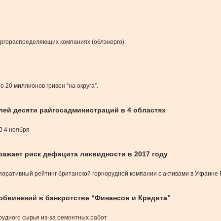
ергораспределяющих компаниях (облэнерго).
 20 миллионов гривен “на округа”.
лей десяти райгосадминистраций в 4 областях
0 4 ноября
ражает риск дефицита ликвидности в 2017 году
оративный рейтинг британской горнорудной компании с активами в Украине Fe
т обвинений в банкротстве “Финансов и Кредита”
рудного сырья из-за ремонтных работ