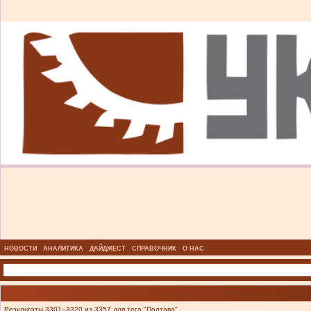
НОВОСТИ
АНАЛИТИКА
ДАЙДЖЕСТ
СПРАВОЧНИК
О НАС
Результаты 3301–3320 из 3357 для тега "Полтава".