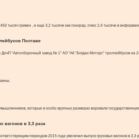
450 тысяч гривен , и еще 3,2 тысячи как гонорар, плюс 2,4 тысячи в информ
ллейбусов Полтаве
 ДочП “Автосборочный завод № 1” АО “АК “Богдан Моторс” троллейбусов на 2
раины.
умышленников, которые в особо крупных размерах воровали государственну
х вагонов в 3,3 раза
ответствующим периодом 2015 года увеличил выпуск грузовых вагонов в 3,3 р