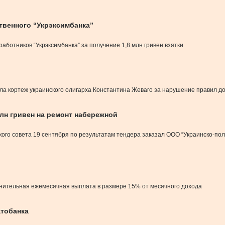
твенного “Укрэксимбанка”
аботников “Укрэксимбанка” за получение 1,8 млн гривен взятки
жала кортеж украинского олигарха Константина Жеваго за нарушение правил 
лн гривен на ремонт набережной
кого совета 19 сентября по результатам тендера заказал ООО “Украинско-п
лнительная ежемесячная выплата в размере 15% от месячного дохода
атобанка