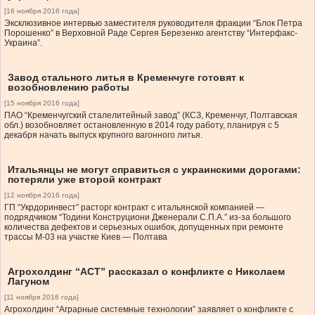
[16 ноября 2016 года]
Эксклюзивное интервью заместителя руководителя фракции “Блок Петра
Порошенко” в Верховной Раде Сергея Березенко агентству “Интерфакс-
Украина”.
Завод стального литья в Кременчуге готовят к
возобновлению работы
[15 ноября 2016 года]
ПАО “Кременчугский сталелитейный завод” (КСЗ, Кременчуг, Полтавская
обл.) возобновляет остановленную в 2014 году работу, планируя с 5
декабря начать выпуск крупного вагонного литья.
Итальянцы не могут справиться с украинскими дорогами:
потеряли уже второй контракт
[12 ноября 2016 года]
ГП “Укрдоринвест” расторг контракт с итальянской компанией —
подрядчиком “Тодини Конструциони Дженерали С.П.А.” из-за большого
количества дефектов и серьезных ошибок, допущенных при ремонте
трассы М-03 на участке Киев — Полтава
Агрохолдинг “АСТ” рассказал о конфликте с Николаем
Лагуном
[11 ноября 2016 года]
Агрохолдинг “Аграрные системные технологии” заявляет о конфликте с