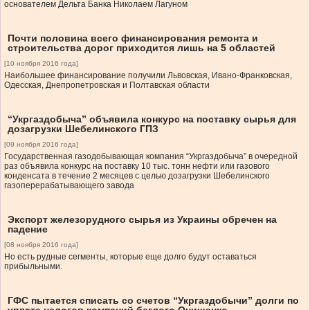
основателем Дельта Банка Николаем Лагуном
Почти половина всего финансирования ремонта и
строительства дорог приходится лишь на 5 областей
[10 ноября 2016 года]
Наибольшее финансирование получили Львовская, Ивано-Франковская,
Одесская, Днепропетровская и Полтавская области
“Укргаздобыча” объявила конкурс на поставку сырья для
дозагрузки Шебелинского ГПЗ
[09 ноября 2016 года]
Государственная газодобывающая компания “Укргаздобыча” в очередной
раз объявила конкурс на поставку 10 тыс. тонн нефти или газового
конденсата в течение 2 месяцев с целью дозагрузки Шебелинского
газоперерабатывающего завода
Экспорт железорудного сырья из Украины обречен на
падение
[08 ноября 2016 года]
Но есть рудные сегменты, которые еще долго будут оставаться
прибыльными.
ГФС пытается списать со счетов “Укргаздобычи” долги по