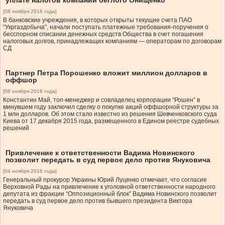
уплате налогов компаний беглого Онищенко
[08 ноября 2016 года]
В банковские учреждения, в которых открыты текущие счета ПАО
“Укргаздобыча”, начали поступать платежные требования-поручения о
бесспорном списании денежных средств Общества в счет погашения
налоговых долгов, принадлежащих компаниям — операторам по договорам
СД
Партнер Петра Порошенко вложит миллион долларов в
оффшор
[08 ноября 2016 года]
Константин Май, топ-менеджер и совладелец корпорации “Рошен” в
минувшем году заключил сделку о покупке акций оффшорной структуры за
1 млн долларов. Об этом стало известно из решения Шевченковского суда
Киева от 17 декабря 2015 года, размещенного в Едином реестре судебных
решений
Привлечение к ответственности Вадима Новинского
позволит передать в суд первое дело против Януковича
[04 ноября 2016 года]
Генеральный прокурор Украины Юрий Луценко отмечает, что согласие
Верховной Рады на привлечение к уголовной ответственности народного
депутата из фракции “Оппозиционный блок” Вадима Новинского позволит
передать в суд первое дело против бывшего президента Виктора
Януковича