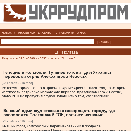
НОВОСТИ
АНАЛИТИКА
ДАЙДЖЕСТ
СПРАВОЧНИК
О НАС
| искать |
ТЕГ "Полтава"
Результаты 3261–3280 из 3357 для тега "Полтава".
Геноцид в колыбели. Гундяев готовит для Украины
передовой отряд Александров Невских
[23 ноября 2016 года]
Во время торжественного приема в Храме Христа Спасителя, на котором
чествовали патриарха московского Кирилла, праздновавшего 70-летие,
глава РПЦ не пропустил случая напомнить о том, что “Киевнаш”.
Высший админсуд отказался возвращать городу, где
расположен Полтавский ГОК, прежнее название
[23 ноября 2016 года]
Бывший город Комсомольск, переименованный в процессе
декоммунизации в Горишние Плавни останется с новым названием. Такое