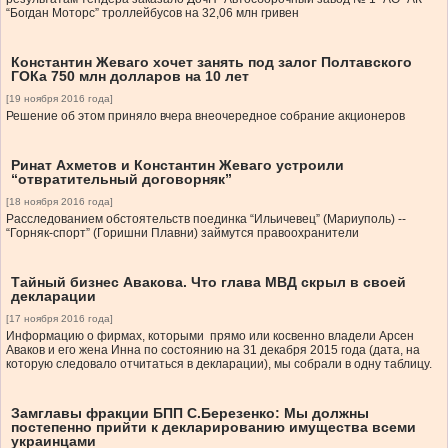
“Богдан Моторс” троллейбусов на 32,06 млн гривен
Константин Жеваго хочет занять под залог Полтавского
ГОКа 750 млн долларов на 10 лет
[19 ноября 2016 года]
Решение об этом приняло вчера внеочередное собрание акционеров
Ринат Ахметов и Константин Жеваго устроили
“отвратительный договорняк”
[18 ноября 2016 года]
Расследованием обстоятельств поединка “Ильичевец” (Мариуполь) --
“Горняк-спорт” (Горишни Плавни) займутся правоохранители
Тайный бизнес Авакова. Что глава МВД скрыл в своей
декларации
[17 ноября 2016 года]
Информацию о фирмах, которыми прямо или косвенно владели Арсен
Аваков и его жена Инна по состоянию на 31 декабря 2015 года (дата, на
которую следовало отчитаться в декларации), мы собрали в одну таблицу.
Замглавы фракции БПП С.Березенко: Мы должны
постепенно прийти к декларированию имущества всеми
украинцами