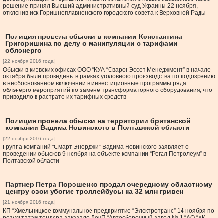
решение принял Высший административный суд Украины 22 ноября,
отклонив иск Горишнеплавненского городского совета к Верховной Рады
Полиция провела обыски в компании Константина
Григоришина по делу о манипуляции с тарифами
облэнерго
[22 ноября 2016 года]
Обыски в киевских офисах ООО “КУА “Сварог Эссет Менеджмент” в начале
октября были проведены в рамках уголовного производства по подозрению
в необоснованном включении в инвестиционные программы ряда
облэнерго мероприятий по замене трансформаторного оборудования, что
приводило в растрате их тарифных средств
Полиция провела обыски на территории британской
компании Вадима Новинского в Полтавской области
[22 ноября 2016 года]
Группа компаний “Смарт Энерджи” Вадима Новинского заявляет о
проведении обысков 9 ноября на объекте компании “Регал Петролеум” в
Полтавской области
Партнер Петра Порошенко продал очередному областному
центру свои убогие троллейбусы на 32 млн гривен
[21 ноября 2016 года]
КП “Хмельницкое коммунальное предприятие “Электротранс” 14 ноября по
результатам тендера заказало ДочП “Автосборочный завод № 1 “АО “АК