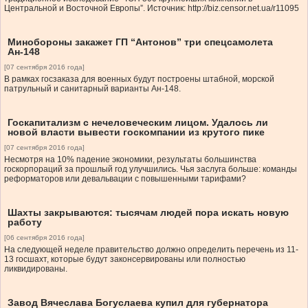
Центральной и Восточной Европы”. Источник: http://biz.censor.net.ua/r11095
Минобороны закажет ГП “Антонов” три спецсамолета
Ан-148
[07 сентября 2016 года]
В рамках госзаказа для военных будут построены штабной, морской
патрульный и санитарный варианты Ан-148.
Госкапитализм с нечеловеческим лицом. Удалось ли
новой власти вывести госкомпании из крутого пике
[07 сентября 2016 года]
Несмотря на 10% падение экономики, результаты большинства
госкорпораций за прошлый год улучшились. Чья заслуга больше: команды
реформаторов или девальвации с повышенными тарифами?
Шахты закрываются: тысячам людей пора искать новую
работу
[06 сентября 2016 года]
На следующей неделе правительство должно определить перечень из 11-
13 госшахт, которые будут законсервированы или полностью
ликвидированы.
Завод Вячеслава Богуслаева купил для губернатора