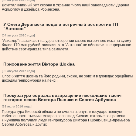
Дочитал книжный хит сезона в Украине “Чому нації занепадають” Дарона
Асимоглоу и Джеймса Робинсона.
У Олега Дерипаски подали встречный иск против ГП
“Антонов”
[04 августа 2016 года]
“Авиакор” настаивает на удовлетворении своего встречного иска на сумму
более 170 млн рублей, заявляя, что “Антонов” не обеспечил непрерывное
действие сертификата типа самолета.
Приховане життя Віктора Шокіна
[02 августа 2016 года]
Спосіб життя Шокіна та його родини, схоже, не зовсім відповідає офіційним
доходам генпрокурора на пенсії.
Прокуратура сорвала возвращение нескольких тысяч
гектаров лесов Виктора Пшонки и Сергея Арбузова
[28 июля 2016 года]
Прокуратура Киевской области не смогла вернуть в государственную
собственность тысячи гектаров лесов под Киевом, которые во времена
Януковича получили люди генпрокурора Виктора Пшонки, вице-премьера
Сергея Арбузова и других