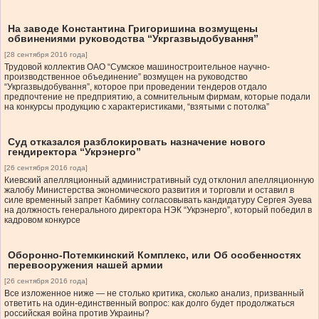
На заводе Константина Григоришина возмущены
обвинениями руководства “Укргазвыдобування”
[28 сентября 2016 года]
Трудовой коллектив ОАО “Сумское машиностроительное научно-
производственное объединение” возмущен на руководство
“Укргазвыдобування”, которое при проведении тендеров отдало
предпочтение не предприятию, а сомнительным фирмам, которые подали
на конкурсы продукцию с характеристиками, “взятыми с потолка”
Суд отказался разблокировать назначение нового
гендиректора “Укрэнерго”
[26 сентября 2016 года]
Киевский апелляционный административный суд отклонил апелляционную
жалобу Министерства экономического развития и торговли и оставил в
силе временный запрет Кабмину согласовывать кандидатуру Сергея Зуева
на должность генерального директора НЭК “Укрэнерго”, который победил в
кадровом конкурсе
Оборонно-Потемкинский Комплекс, или Об особенностях
перевооружения нашей армии
[26 сентября 2016 года]
Все изложенное ниже — не столько критика, сколько анализ, призванный
ответить на один-единственный вопрос: как долго будет продолжаться
российская война против Украины?