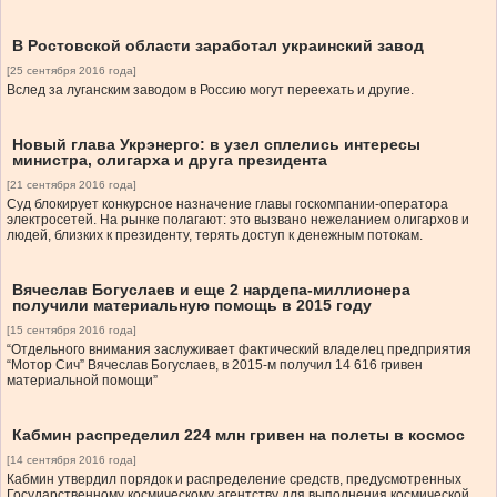
В Ростовской области заработал украинский завод
[25 сентября 2016 года]
Вслед за луганским заводом в Россию могут переехать и другие.
Новый глава Укрэнерго: в узел сплелись интересы
министра, олигарха и друга президента
[21 сентября 2016 года]
Суд блокирует конкурсное назначение главы госкомпании-оператора
электросетей. На рынке полагают: это вызвано нежеланием олигархов и
людей, близких к президенту, терять доступ к денежным потокам.
Вячеслав Богуслаев и еще 2 нардепа-миллионера
получили материальную помощь в 2015 году
[15 сентября 2016 года]
“Отдельного внимания заслуживает фактический владелец предприятия
“Мотор Сич” Вячеслав Богуслаев, в 2015-м получил 14 616 гривен
материальной помощи”
Кабмин распределил 224 млн гривен на полеты в космос
[14 сентября 2016 года]
Кабмин утвердил порядок и распределение средств, предусмотренных
Государственному космическому агентству для выполнения космической