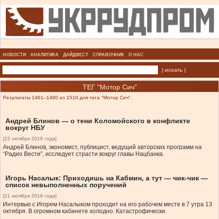
НОВОСТИ
АНАЛИТИКА
ДАЙДЖЕСТ
СПРАВОЧНИК
О НАС
| искать |
ТЕГ "Мотор Сич"
Результаты 1461–1480 из 1510 для тега "Мотор Сич".
Андрей Блинов — о тени Коломойского в конфликте
вокруг НБУ
[22 октября 2016 года]
Андрей Блинов, экономист, публицист, ведущий авторских программ на
“Радио Вести”, исследует страсти вокруг главы Нацбанка.
Игорь Насалык: Приходишь на Кабмин, а тут — чик-чик —
список невыполненных поручений
[21 октября 2016 года]
Интервью с Игорем Насалыком проходит на его рабочем месте в 7 утра 13
октября. В огромном кабинете холодно. Катастрофически.