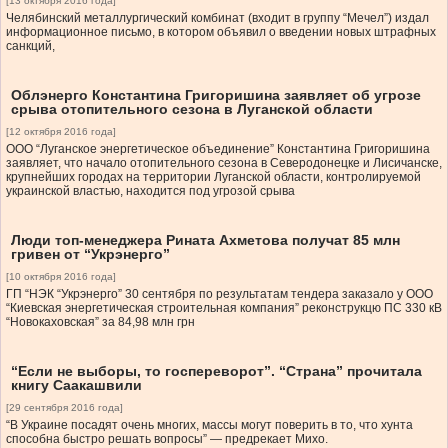
[13 октября 2016 года]
Челябинский металлургический комбинат (входит в группу “Мечел”) издал
информационное письмо, в котором объявил о введении новых штрафных
санкций,
Облэнерго Константина Григоришина заявляет об угрозе
срыва отопительного сезона в Луганской области
[12 октября 2016 года]
ООО “Луганское энергетическое объединение” Константина Григоришина
заявляет, что начало отопительного сезона в Северодонецке и Лисичанске,
крупнейших городах на территории Луганской области, контролируемой
украинской властью, находится под угрозой срыва
Люди топ-менеджера Рината Ахметова получат 85 млн
гривен от “Укрэнерго”
[10 октября 2016 года]
ГП “НЭК “Укрэнерго” 30 сентября по результатам тендера заказало у ООО
“Киевская энергетическая строительная компания” реконструкцю ПС 330 кВ
“Новокаховская” за 84,98 млн грн
“Если не выборы, то госпереворот”. “Страна” прочитала
книгу Саакашвили
[29 сентября 2016 года]
“В Украине посадят очень многих, массы могут поверить в то, что хунта
способна быстро решать вопросы” — предрекает Михо.