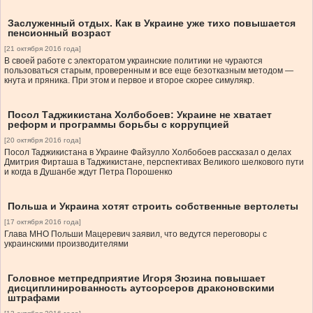
Заслуженный отдых. Как в Украине уже тихо повышается
пенсионный возраст
[21 октября 2016 года]
В своей работе с электоратом украинские политики не чураются
пользоваться старым, проверенным и все еще безотказным методом —
кнута и пряника. При этом и первое и второе скорее симулякр.
Посол Таджикистана Холбобоев: Украине не хватает
реформ и программы борьбы с коррупцией
[20 октября 2016 года]
Посол Таджикистана в Украине Файзулло Холбобоев рассказал о делах
Дмитрия Фирташа в Таджикистане, перспективах Великого шелкового пути
и когда в Душанбе ждут Петра Порошенко
Польша и Украина хотят строить собственные вертолеты
[17 октября 2016 года]
Глава МНО Польши Мацеревич заявил, что ведутся переговоры с
украинскими производителями
Головное метпредприятие Игоря Зюзина повышает
дисциплинированность аутсорсеров драконовскими
штрафами