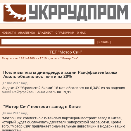
НОВОСТИ
АНАЛИТИКА
ДАЙДЖЕСТ
СПРАВОЧНИК
О НАС
| искать |
ТЕГ "Мотор Сич"
Результаты 1381–1400 из 1510 для тега "Мотор Сич".
После выплаты дивидендов акции Райффайзен Банка
Аваль обвалились почти на 20%
[17 мая 2017 года]
Индекс UX “Украинской биржи” 16 мая обвалился на 6,34% из-за падения
акций Райффайзен Банка Аваль на 19,9%
“Мотор Сич” построит завод в Китае
[16 мая 2017 года]
“Мотор Сич” совместно с китайским партнером построят завод в Китае,
который будет обслуживать двигатели запорожской разработки. Кроме
того, “Мотор Сич” привлекает значительные инвестиции в модернизацию
мощностей