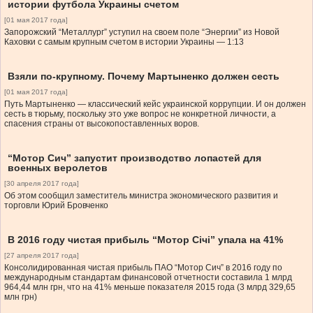
истории футбола Украины счетом
[01 мая 2017 года]
Запорожский “Металлург” уступил на своем поле “Энергии” из Новой
Каховки с самым крупным счетом в истории Украины — 1:13
Взяли по-крупному. Почему Мартыненко должен сесть
[01 мая 2017 года]
Путь Мартыненко — классический кейс украинской коррупции. И он должен
сесть в тюрьму, поскольку это уже вопрос не конкретной личности, а
спасения страны от высокопоставленных воров.
“Мотор Сич” запустит производство лопастей для
военных веролетов
[30 апреля 2017 года]
Об этом сообщил заместитель министра экономического развития и
торговли Юрий Бровченко
В 2016 году чистая прибыль “Мотор Січі” упала на 41%
[27 апреля 2017 года]
Консолидированная чистая прибыль ПАО “Мотор Сич” в 2016 году по
международным стандартам финансовой отчетности составила 1 млрд
964,44 млн грн, что на 41% меньше показателя 2015 года (3 млрд 329,65
млн грн)