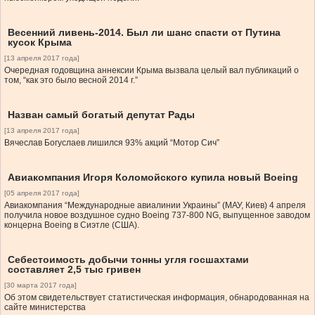
Весенний ливень-2014. Был ли шанс спасти от Путина
кусок Крыма
[13 апреля 2017 года]
Очередная годовщина аннексии Крыма вызвала целый вал публикаций о
том, “как это было весной 2014 г.”
Назван самый богатый депутат Рады
[13 апреля 2017 года]
Вячеслав Богуслаев лишился 93% акций “Мотор Сич”
Авиакомпания Игоря Коломойского купила новый Boeing
[05 апреля 2017 года]
Авиакомпания “Международные авиалинии Украины” (МАУ, Киев) 4 апреля
получила новое воздушное судно Boeing 737-800 NG, выпущенное заводом
концерна Boeing в Сиэтле (США).
Себестоимость добычи тонны угля госшахтами
составляет 2,5 тыс гривен
[30 марта 2017 года]
Об этом свидетельствует статистическая информация, обнародованная на
сайте министерства