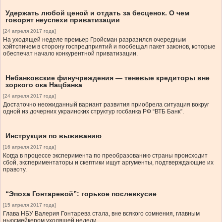
Удержать любой ценой и отдать за бесценок. О чем
говорят неуспехи приватизации
[24 апреля 2017 года]
На уходящей неделе премьер Гройсман разразился очередным
хэйтспичем в сторону госпредприятий и пообещал пакет законов, которые
обеспечат начало конкурентной приватизации.
Небанковские финучреждения — теневые кредиторы вне
зоркого ока Нацбанка
[24 апреля 2017 года]
Достаточно неожиданный вариант развития приобрела ситуация вокруг
одной из дочерних украинских структур госбанка РФ “ВТБ Банк”.
Инструкция по выживанию
[16 апреля 2017 года]
Когда в процессе эксперимента по преобразованию страны происходит
сбой, экспериментаторы и скептики ищут аргументы, подтверждающие их
правоту.
“Эпоха Гонтаревой”: горькое послевкусие
[15 апреля 2017 года]
Глава НБУ Валерия Гонтарева стала, вне всякого сомнения, главным
ньюсмейкером уходящей недели.