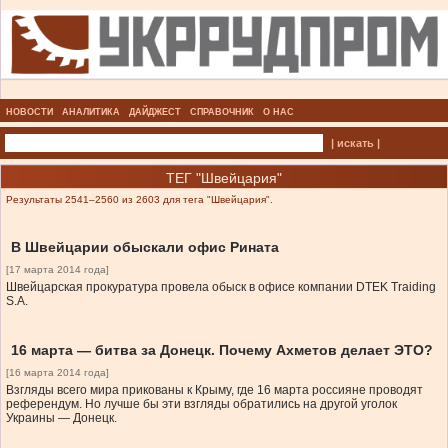
НОВОСТИ
АНАЛИТИКА
ДАЙДЖЕСТ
СПРАВОЧНИК
О НАС
| искать |
ТЕГ "Швейцария"
Результаты 2541–2560 из 2603 для тега "Швейцария".
В Швейцарии обыскали офис Рината
[17 марта 2014 года]
Швейцарская прокуратура провела обыск в офисе компании DTEK Traiding
S.A.
16 марта — битва за Донецк. Почему Ахметов делает ЭТО?
[16 марта 2014 года]
Взгляды всего мира прикованы к Крыму, где 16 марта россияне проводят
референдум. Но лучше бы эти взгляды обратились на другой уголок
Украины — Донецк.