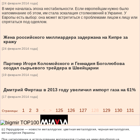
[24 февраля 2014 года]
В мире началась эпоха нестабильности. Если европейцам нужно было
напоминание об этом, им стала эскалация столкновений в Украине. У
Европы есть выбор: она может встретиться с проблемами лицом к лицу или
спрятаться под одеялом.
Жена российского миллиардера задержана на Кипре за
кражу
[24 февраля 2014 года]
Партнер Игоря Коломойского и Геннадия Боголюбова
создал сырьевого трейдера в Швейцарии
[19 февраля 2014 года]
Дмитрий Фирташ в 2013 году увеличил импорт газа на 61%
[17 февраля 2014 года]
1
2
3
<...>
125
126
127
128
129
130
131
Страницы:
(c) Укррудпром — новости металлургии: цветная металлургия, черная металлургия,
металлургия Украины
При цитировании и использовании материалов ссылка на
www.ukrrudprom.ua