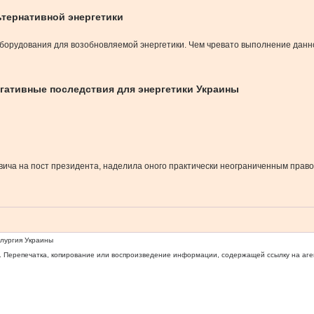
ьтернативной энергетики
орудования для возобновляемой энергетики. Чем чревато выполнение данног
гативные последствия для энергетики Украины
вича на пост президента, наделила оного практически неограниченным право
ллургия Украины
 Перепечатка, копирование или воспроизведение информации, содержащей ссылку на агентс