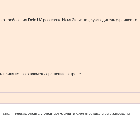
о требования Delo.UA рассказал Илья Зинченко, руководитель украинского
м принятия всех ключевых решений в стране.
тва "Iнтерфакс-Україна", "Українськi Новини" в каком-либо виде строго запрещены