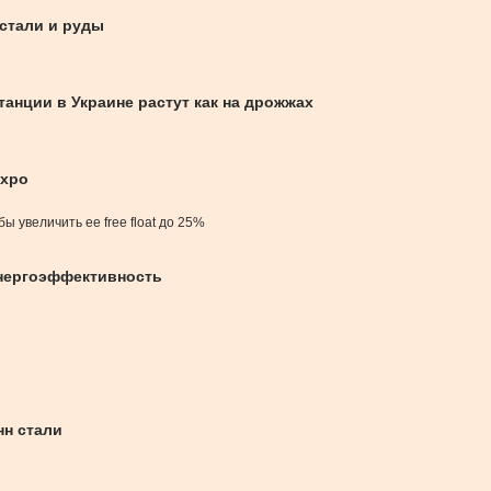
 стали и руды
танции в Украине растут как на дрожжах
еxpo
 увеличить ее free float до 25%
энергоэффективность
нн стали