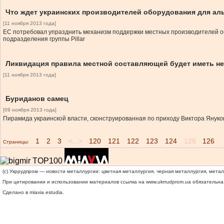
Что ждет украинских производителей оборудования для ал
[11 ноября 2013 года]
ЕС потребовал упразднить механизм поддержки местных производителей об
подразделения группы Pillar
Ликвидация правила местной составляющей будет иметь не
[11 ноября 2013 года]
Буриданов самец
[09 ноября 2013 года]
Пирамида украинской власти, сконструированная по приходу Виктора Януко
1
2
3
<...>
120
121
122
123
124
125
126
Страницы:
(c) Укррудпром — новости металлургии: цветная металлургия, черная металлургия, мета
При цитировании и использовании материалов ссылка на
www.ukrrudprom.ua
обязательна.
Сделано в miavia estudia.