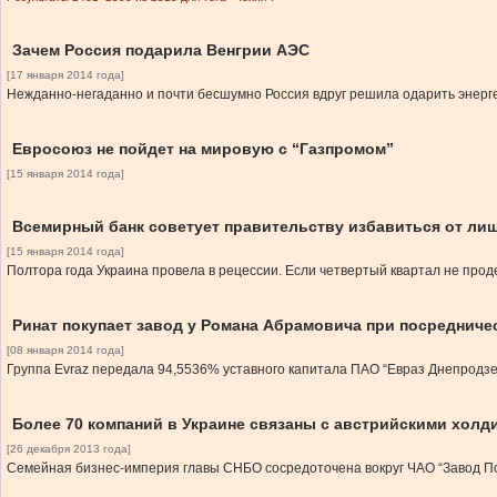
Зачем Россия подарила Венгрии АЭС
[17 января 2014 года]
Нежданно-негаданно и почти бесшумно Россия вдруг решила одарить энерге
Евросоюз не пойдет на мировую с “Газпромом”
[15 января 2014 года]
Всемирный банк советует правительству избавиться от лиш
[15 января 2014 года]
Полтора года Украина провела в рецессии. Если четвертый квартал не проде
Ринат покупает завод у Романа Абрамовича при посредниче
[08 января 2014 года]
Группа Evraz передала 94,5536% уставного капитала ПАО “Евраз Днепродзе
Более 70 компаний в Украине связаны с австрийскими хол
[26 декабря 2013 года]
Семейная бизнес-империя главы СНБО сосредоточена вокруг ЧАО “Завод П