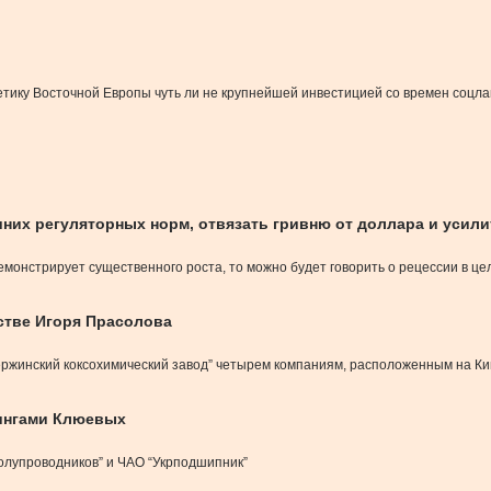
тику Восточной Европы чуть ли не крупнейшей инвестицией со времен соцла
них регуляторных норм, отвязать гривню от доллара и усил
монстрирует существенного роста, то можно будет говорить о рецессии в цело
стве Игоря Прасолова
ржинский коксохимический завод” четырем компаниям, расположенным на Ки
дингами Клюевых
олупроводников” и ЧАО “Укрподшипник”