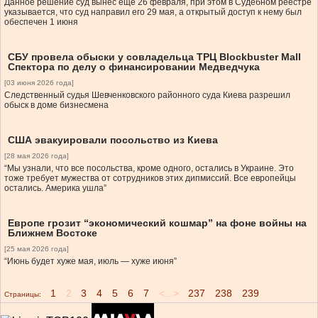
Данное решение суд вынес еще 26 февраля, при этом в Судебном реестре
указывается, что суд направил его 29 мая, а открытый доступ к нему был
обеспечен 1 июня
СБУ провела обыски у совладельца ТРЦ Blockbuster Mall
Спектора по делу о финансировании Медведчука
[03 июня 2026 года]
Следственный судья Шевченковского районного суда Киева разрешил
обыск в доме бизнесмена
США эвакуировали посольство из Киева
[28 мая 2026 года]
“Мы узнали, что все посольства, кроме одного, остались в Украине. Это
тоже требует мужества от сотрудников этих дипмиссий. Все европейцы
остались. Америка ушла”
Европе грозит “экономический кошмар” на фоне войны на
Ближнем Востоке
[25 мая 2026 года]
“Июнь будет хуже мая, июль — хуже июня”
1
2
3
4
5
6
7
<...>
237
238
239
Страницы: