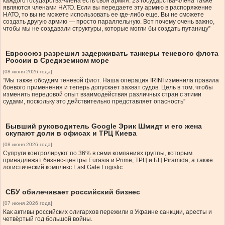
каждого государства-члена есть своя армия. 23 государства-члена также
являются членами НАТО. Если вы передаете эту армию в распоряжение
НАТО, то вы не можете использовать ее где-либо еще. Вы не сможете
создать другую армию — просто параллельную. Вот почему очень важно,
чтобы мы не создавали структуры, которые могли бы создать путаницу”
Евросоюз разрешил задерживать танкеры теневого флота
России в Средиземном море
[08 июня 2026 года]
“Мы также обсудим теневой флот. Наша операция IRINI изменила правила
боевого применения и теперь допускает захват судов. Цель в том, чтобы
изменить передовой опыт взаимодействия различных стран с этими
судами, поскольку это действительно представляет опасность”
Бывший руководитель Google Эрик Шмидт и его жена
скупают доли в офисах и ТРЦ Киева
[08 июня 2026 года]
Супруги контролируют по 36% в семи компаниях группы, которым
принадлежат бизнес-центры Eurasia и Prime, ТРЦ и БЦ Piramida, а также
логистический комплекс East Gate Logistic
СБУ обилечивает российский бизнес
[07 июня 2026 года]
Как активы российских олигархов пережили в Украине санкции, аресты и
четвёртый год большой войны.