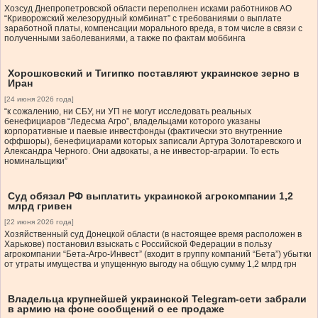
Хозсуд Днепропетровской области переполнен исками работников АО
“Криворожский железорудный комбинат” с требованиями о выплате
заработной платы, компенсации морального вреда, в том числе в связи с
полученными заболеваниями, а также по фактам моббинга
Хорошковский и Тигипко поставляют украинское зерно в
Иран
[24 июня 2026 года]
“к сожалению, ни СБУ, ни УП не могут исследовать реальных
бенефициаров “Ледесма Агро”, владельцами которого указаны
корпоративные и паевые инвестфонды (фактически это внутренние
оффшоры), бенефициарами которых записали Артура Золотаревского и
Александра Черного. Они адвокаты, а не инвестор-аграрии. То есть
номинальщики”
Суд обязал РФ выплатить украинской агрокомпании 1,2
млрд гривен
[22 июня 2026 года]
Хозяйственный суд Донецкой области (в настоящее время расположен в
Харькове) постановил взыскать с Российской Федерации в пользу
агрокомпании “Бета-Агро-Инвест” (входит в группу компаний “Бета”) убытки
от утраты имущества и упущенную выгоду на общую сумму 1,2 млрд грн
Владельца крупнейшей украинской Telegram-сети забрали
в армию на фоне сообщений о ее продаже