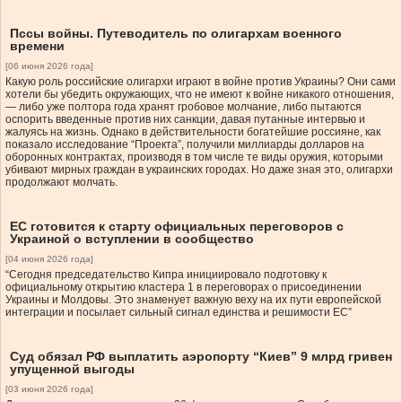
Пссы войны. Путеводитель по олигархам военного
времени
[06 июня 2026 года]
Какую роль российские олигархи играют в войне против Украины? Они сами
хотели бы убедить окружающих, что не имеют к войне никакого отношения,
— либо уже полтора года хранят гробовое молчание, либо пытаются
оспорить введенные против них санкции, давая путанные интервью и
жалуясь на жизнь. Однако в действительности богатейшие россияне, как
показало исследование “Проекта”, получили миллиарды долларов на
оборонных контрактах, производя в том числе те виды оружия, которыми
убивают мирных граждан в украинских городах. Но даже зная это, олигархи
продолжают молчать.
ЕС готовится к старту официальных переговоров с
Украиной о вступлении в сообщество
[04 июня 2026 года]
“Сегодня председательство Кипра инициировало подготовку к
официальному открытию кластера 1 в переговорах о присоединении
Украины и Молдовы. Это знаменует важную веху на их пути европейской
интеграции и посылает сильный сигнал единства и решимости ЕС”
Суд обязал РФ выплатить аэропорту “Киев” 9 млрд гривен
упущенной выгоды
[03 июня 2026 года]