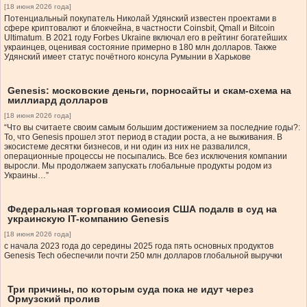
[18 июня 2026 года]
Потенциальный покупатель Николай Удянский известен проектами в
сфере криптовалют и блокчейна, в частности Coinsbit, Qmall и Bitcoin
Ultimatum. В 2021 году Forbes Ukraine включал его в рейтинг богатейших
украинцев, оценивая состояние примерно в 180 млн долларов. Также
Удянский имеет статус почётного консула Румынии в Харькове
Genesis: московские деньги, порносайты и скам-схема на
миллиард долларов
[18 июня 2026 года]
“Что вы считаете своим самым большим достижением за последние годы?:
То, что Genesis прошел этот период в стадии роста, а не выживания. В
экосистеме десятки бизнесов, и ни один из них не развалился,
операционные процессы не посыпались. Все без исключения компании
выросли. Мы продолжаем запускать глобальные продукты родом из
Украины…”
Федеральная торговая комиссия США подалв в суд на
украинскую IT-компанию Genesis
[18 июня 2026 года]
с начала 2023 года до середины 2025 года пять основных продуктов
Genesis Tech обеспечили почти 250 млн долларов глобальной выручки
Три причины, по которым суда пока не идут через
Ормузский пролив