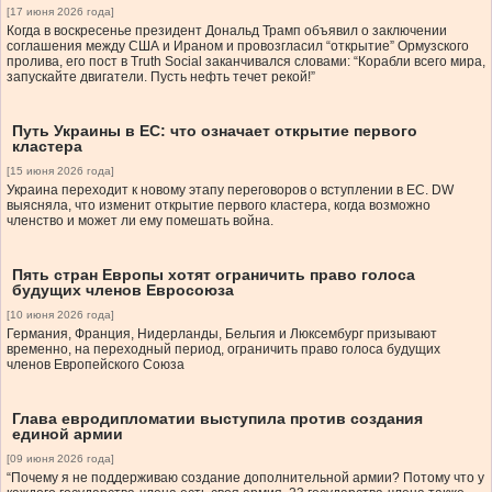
[17 июня 2026 года]
Когда в воскресенье президент Дональд Трамп объявил о заключении
соглашения между США и Ираном и провозгласил “открытие” Ормузского
пролива, его пост в Truth Social заканчивался словами: “Корабли всего мира,
запускайте двигатели. Пусть нефть течет рекой!”
Путь Украины в ЕС: что означает открытие первого
кластера
[15 июня 2026 года]
Украина переходит к новому этапу переговоров о вступлении в ЕС. DW
выясняла, что изменит открытие первого кластера, когда возможно
членство и может ли ему помешать война.
Пять стран Европы хотят ограничить право голоса
будущих членов Евросоюза
[10 июня 2026 года]
Германия, Франция, Нидерланды, Бельгия и Люксембург призывают
временно, на переходный период, ограничить право голоса будущих
членов Европейского Союза
Глава евродипломатии выступила против создания
единой армии
[09 июня 2026 года]
“Почему я не поддерживаю создание дополнительной армии? Потому что у