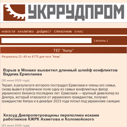
НОВОСТИ
АНАЛИТИКА
ДАЙДЖЕСТ
СПРАВОЧНИК
О НАС
| искать |
ТЕГ "Кипр"
Результаты 21–40 из 4775 для тега "Кипр".
Взрыв в Монако высветил длинный шлейф конфликтов
Вадима Ермолаева
[30 июня 2026 года]
Теракт, в результате которого пострадал Ермолаев и члены его семьи,
снова вывел в публичное поле одну из самых конфликтных фигур
украинского бизнеса последних лет. Ермолаев — крупный девелопер из
Днепра, который отказался от украинского гражданства, получил
гражданство Кипра и в декабре 2023 года попал под украинские санкции.
Хозсуд Днепропетровщины переполнен исками
работников КЖРК Ахметова и Коломойского
[25 июня 2026 года]