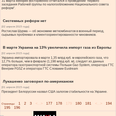
31 марта Минфин восторженно отчитался о проведении “первого
заседания Рабочей группы по налогообложению Национального совета
реформ”.
Системных реформ нет
[02 апреля 2015 года]
Ростислав Шурма — об экономике меткомбинатов в военный период,
сырьевых проблемах и клиентоориентированности чиновников.
В марте Украина на 13% увеличила импорт газа из Европы
[02 апреля 2015 года]
Украина импортировала в марте 1,35 млрд куб. м европейского газа, что
12,7% больше, чем в феврале (1,198 млрд куб. м), следует из данных
оператора газотранспортной системы Польши Gaz-System, оператора ГТС
Венгрии FGSZ и оператора ГТС Словакии Eustream
Лукашенко заговорил по-американски
[01 апреля 2015 года]
Президент Белоруссии назвал США залогом стабильности на Украине.
1
2
3
<...>
177
178
179
180
181
<...>
194
Страницы:
195
196