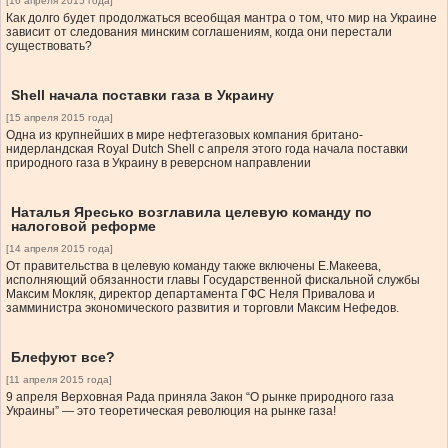
[16 апреля 2015 года]
Как долго будет продолжаться всеобщая мантра о том, что мир на Украине
зависит от следования минским соглашениям, когда они перестали
существовать?
Shell начала поставки газа в Украину
[15 апреля 2015 года]
Одна из крупнейших в мире нефтегазовых компания британо-
нидерландская Royal Dutch Shell с апреля этого года начала поставки
природного газа в Украину в реверсном направлении
Наталья Яресько возглавила целевую команду по
налоговой реформе
[14 апреля 2015 года]
От правительства в целевую команду также включены Е.Макеева,
исполняющий обязанности главы Государственной фискальной службы
Максим Мокляк, директор департамента ГФС Неля Привалова и
замминистра экономического развития и торговли Максим Нефедов.
Блефуют все?
[11 апреля 2015 года]
9 апреля Верховная Рада приняла Закон “О рынке природного газа
Украины” — это теоретическая революция на рынке газа!