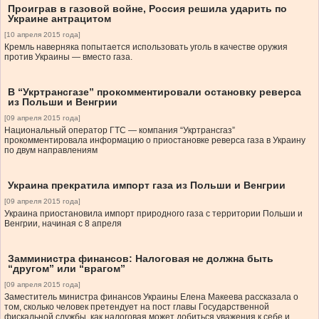
Проиграв в газовой войне, Россия решила ударить по
Украине антрацитом
[10 апреля 2015 года]
Кремль наверняка попытается использовать уголь в качестве оружия
против Украины — вместо газа.
В “Укртрансгазе” прокомментировали остановку реверса
из Польши и Венгрии
[09 апреля 2015 года]
Национальный оператор ГТС — компания “Укртрансгаз”
прокомментировала информацию о приостановке реверса газа в Украину
по двум направлениям
Украина прекратила импорт газа из Польши и Венгрии
[09 апреля 2015 года]
Украина приостановила импорт природного газа с территории Польши и
Венгрии, начиная с 8 апреля
Замминистра финансов: Налоговая не должна быть
“другом” или “врагом”
[09 апреля 2015 года]
Заместитель министра финансов Украины Елена Макеева рассказала о
том, сколько человек претендует на пост главы Государственной
фискальной службы, как налоговая может добиться уважения к себе и