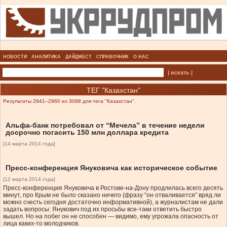
НОВОСТИ
АНАЛИТИКА
ДАЙДЖЕСТ
СПРАВОЧНИК
О НАС
| искать |
ТЕГ "Казахстан"
Результаты 2941–2960 из 3098 для тега "Казахстан".
Альфа-банк потребовал от “Мечела” в течение недели
досрочно погасить 150 млн доллара кредита
[14 марта 2014 года]
Пресс-конференция Януковича как историческое событие
[12 марта 2014 года]
Пресс-конференция Януковича в Ростове-на-Дону продлилась всего десять
минут, про Крым не было сказано ничего (фразу “он отваливается” вряд ли
можно счесть сегодня достаточно информативной), а журналистам не дали
задать вопросы: Янукович под их просьбы все-таки ответить быстро
вышел. Но на побег он не способен — видимо, ему угрожала опасность от
лица каких-то молодчиков.