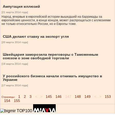
Ампутация иллюзий
[21 марта 2014 года]
Народ, впервые в европейской истории вышедший на баррикады за
европейские ценности, в конце концов, может распрощаться с иллюзиями
не только относительно России, но и Европы тоже.
США делают ставку на экспорт угля
[20 марта 2014 года]
Швейцария заморозила переговоры с Таможенным
союзом о зоне свободной торговли
[19 марта 2014 года]
У российского бизнеса начали отнимать имущество в
Украине
[17 марта 2014 года]
1
2
3
<...>
145
146
147
148
149
<...>
153
Страницы:
154
155