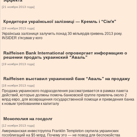
эффекта
[21 ноября 2013 года]
Кредитори української залізниці — Кремль і “Сім'я”
[19 ноября 2013 года]
Українська залізниця залучить понад 30 мільярдів гривень 2013 року.
INSIDER з'ясував у кого
Raiffeisen Bank International опровергает информацию о
решении продать украинский “Аваль”
[19 ноября 2013 года]
Raiffeisen выставил украинский банк “Аваль” на продажу
[18 ноября 2013 года]
Продажа украинского подразделения рассматривается в рамках пакета
действий, которые должны помочь банковской группе привлечь около 2
млрд евро, для возвращения государственной помощи и приведения банка
к новым требованиям к капиталу
Монополия на госдолг
[12 ноября 2013 года]
Американская инвестгруппа Franklin Templeton скупила украинских
гособлигаций на $5 млрд. Почему это — не повод для беспокойства