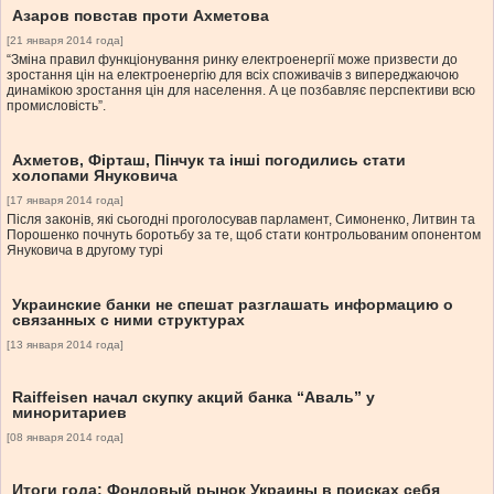
Азаров повстав проти Ахметова
[21 января 2014 года]
“Зміна правил функціонування ринку електроенергії може призвести до
зростання цін на електроенергію для всіх споживачів з випереджаючою
динамікою зростання цін для населення. А це позбавляє перспективи всю
промисловість”.
Ахметов, Фірташ, Пінчук та інші погодились стати
холопами Януковича
[17 января 2014 года]
Після законів, які сьогодні проголосував парламент, Симоненко, Литвин та
Порошенко почнуть боротьбу за те, щоб стати контрольованим опонентом
Януковича в другому турі
Украинские банки не спешат разглашать информацию о
связанных с ними структурах
[13 января 2014 года]
Raiffeisen начал скупку акций банка “Аваль” у
миноритариев
[08 января 2014 года]
Итоги года: Фондовый рынок Украины в поисках себя