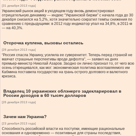
[31 декабря 2013 года]
Украинский рынок акций в уходящем году вновь демонстрировал
отрицательную динамику — индекс “Украинской биржи” с начала года до 30
декабря снизился на 5,2%, хотя значительно сократил темпы снижения по
сравнению с предыдущими: в 2012 году индикатор упал на 34,8%, в 2011-м
— на 40,3%.
Отсрочка куплена, вызовы остались
[28 декабря 2013 года]
“Россия спасла Украину, усилила ее суверенитет. Теперь перед страной не
маячат страшные перспективы вроде дефолта”, — заявил на днях
премьер-министр Николай Азаров. Заодно он лично признал то, от чего всю
осень открещивался, как мог: экономическая политика возглавляемого им
Кабмина поставила государство на грань острого долгового и валютного
кризиса.
Владелец 10 украинских облэнерго задекларировал в
России доходов в 60 тысяч долларов
[26 декабря 2013 года]
Зачем нам Украина?
[23 декабря 2013 года]
Способность российской власти на поступки, имеющие рациональные
основания и одновременно — позитивные для страны последствия,