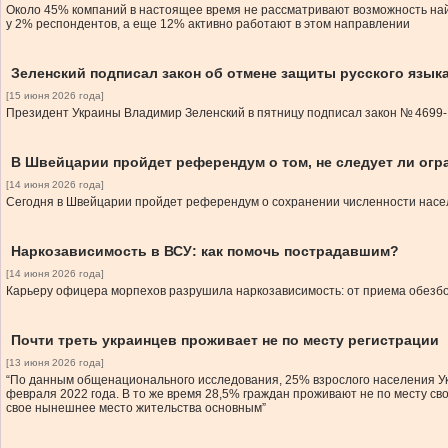
Около 45% компаний в настоящее время не рассматривают возможность най
у 2% респондентов, а еще 12% активно работают в этом направлении
Зеленский подписал закон об отмене защиты русского языка
[15 июня 2026 года]
Президент Украины Владимир Зеленский в пятницу подписал закон № 4699-IX
В Швейцарии пройдет референдум о том, не следует ли огр
[14 июня 2026 года]
Сегодня в Швейцарии пройдет референдум о сохранении численности населе
Наркозависимость в ВСУ: как помочь пострадавшим?
[14 июня 2026 года]
Карьеру офицера морпехов разрушила наркозависимость: от приема обезбо
Почти треть украинцев проживает не по месту регистрации
[13 июня 2026 года]
“По данным общенационального исследования, 25% взрослого населения Ук
февраля 2022 года. В то же время 28,5% граждан проживают не по месту с
свое нынешнее место жительства основным”