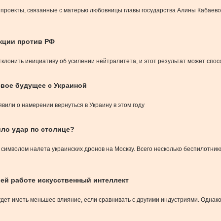
проекты, связанные с матерью любовницы главы государства Алины Кабаевой
кции против РФ
лонить инициативу об усилении нейтралитета, и этот результат может спос
свое будущее с Украиной
вили о намерении вернуться в Украину в этом году
ило удар по столице?
символом налета украинских дронов на Москву. Всего несколько беспилотник
ей работе искусственный интеллект
будет иметь меньшее влияние, если сравнивать с другими индустриями. Одна