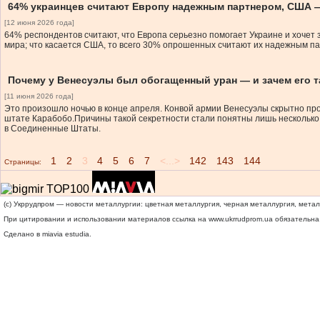
64% украинцев считают Европу надежным партнером, США 
[12 июня 2026 года]
64% респондентов считают, что Европа серьезно помогает Украине и хочет
мира; что касается США, то всего 30% опрошенных считают их надежным па
Почему у Венесуэлы был обогащенный уран — и зачем его 
[11 июня 2026 года]
Это произошло ночью в конце апреля. Конвой армии Венесуэлы скрытно прод
штате Карабобо.Причины такой секретности стали понятны лишь несколько 
в Соединенные Штаты.
1
2
3
4
5
6
7
<...>
142
143
144
Страницы:
(c) Укррудпром — новости металлургии: цветная металлургия, черная металлургия, мета
При цитировании и использовании материалов ссылка на
www.ukrrudprom.ua
обязательна.
Сделано в miavia estudia.