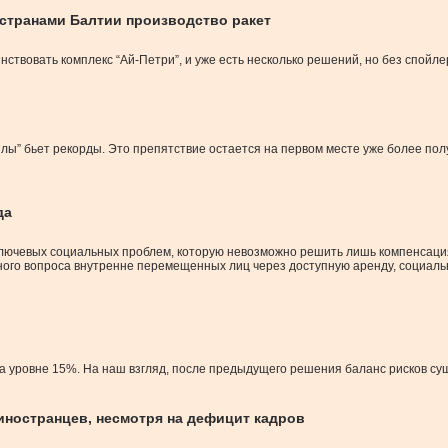
странами Балтии производство ракет
ствовать комплекс “Ай-Петри”, и уже есть несколько решений, но без спойле
лы” бьет рекорды. Это препятствие остается на первом месте уже более полут
да
лючевых социальных проблем, которую невозможно решить лишь компенсаци
ого вопроса внутренне перемещенных лиц через доступную аренду, социаль
а уровне 15%. На наш взгляд, после предыдущего решения баланс рисков су
иностранцев, несмотря на дефицит кадров