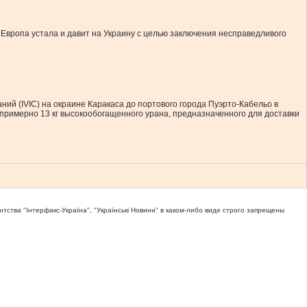
Европа устала и давит на Украину с целью заключения несправедливого
ий (IVIC) на окраине Каракаса до портового города Пуэрто-Кабельо в
примерно 13 кг высокообогащенного урана, предназначенного для доставки
тва "Iнтерфакс-Україна", "Українськi Новини" в каком-либо виде строго запрещены