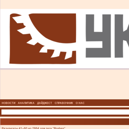
НОВОСТИ
АНАЛИТИКА
ДАЙДЖЕСТ
СПРАВОЧНИК
О НАС
Результаты 41–60 из 2864 для тега "Roshen".