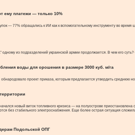
ют ему платежи — только 10%
купок — 77% обращались к ИИ как к вспомогательному инструменту во время 
” одному из подразделений украинской армии продолжается. В чем его суть?
ления воды для орошения в размере 3000 куб. м/га
 обнародовало проект приказа, которым предлагается утвердить среднюю нор
 территории
начался новый виток топливного кризиса — на полуострове приостановлена 
ются без стабильного электроснабжения. Еще более острая ситуация сложил
идерам Подольской ОПГ