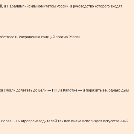
, и Паралимпийским комитетом России, в руководство которого входят
обствовать сохранению санкций против России
ов смогли долететь до цели — НПЗ в Капотне — и поразить ее, однако дым
ко более 30% агропроизводителей так или иначе используют искусственный