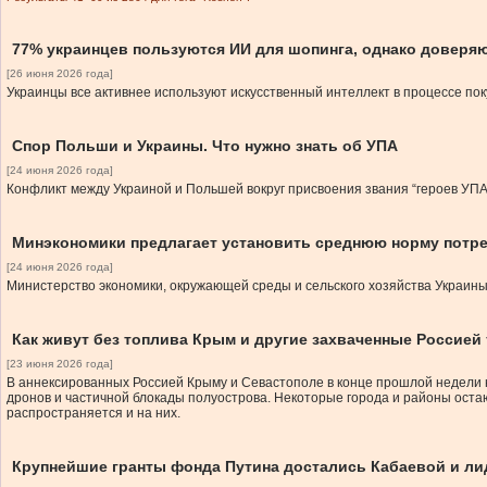
77% украинцев пользуются ИИ для шопинга, однако доверя
[26 июня 2026 года]
Украинцы все активнее используют искусственный интеллект в процессе по
Спор Польши и Украины. Что нужно знать об УПА
[24 июня 2026 года]
Конфликт между Украиной и Польшей вокруг присвоения звания “героев УПА
Минэкономики предлагает установить среднюю норму потреб
[24 июня 2026 года]
Министерство экономики, окружающей среды и сельского хозяйства Украины
Как живут без топлива Крым и другие захваченные Россией
[23 июня 2026 года]
В аннексированных Россией Крыму и Севастополе в конце прошлой недели 
дронов и частичной блокады полуострова. Некоторые города и районы оста
распространяется и на них.
Крупнейшие гранты фонда Путина достались Кабаевой и л