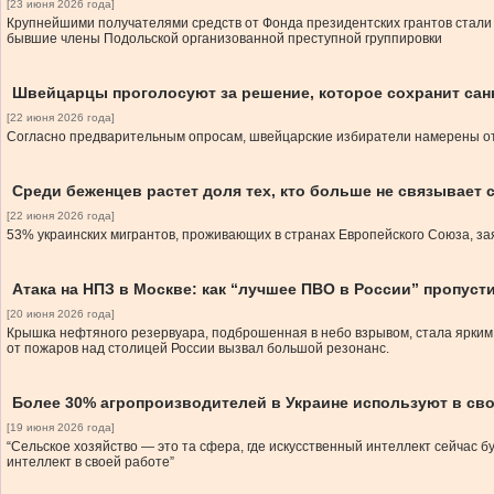
[23 июня 2026 года]
Крупнейшими получателями средств от Фонда президентских грантов стали 
бывшие члены Подольской организованной преступной группировки
Швейцарцы проголосуют за решение, которое сохранит сан
[22 июня 2026 года]
Согласно предварительным опросам, швейцарские избиратели намерены отк
Среди беженцев растет доля тех, кто больше не связывает 
[22 июня 2026 года]
53% украинских мигрантов, проживающих в странах Европейского Союза, зая
Атака на НПЗ в Москве: как “лучшее ПВО в России” пропуст
[20 июня 2026 года]
Крышка нефтяного резервуара, подброшенная в небо взрывом, стала ярким 
от пожаров над столицей России вызвал большой резонанс.
Более 30% агропроизводителей в Украине используют в сво
[19 июня 2026 года]
“Сельское хозяйство — это та сфера, где искусственный интеллект сейчас 
интеллект в своей работе”