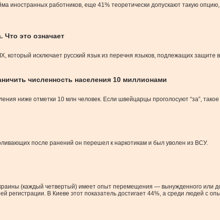
ма иностранных работников, еще 41% теоретически допускают такую опцию, 
. Что это означает
, который исключает русский язык из перечня языков, подлежащих защите в 
аничить численность населения 10 миллионами
ния ниже отметки 10 млн человек. Если швейцарцы проголосуют “за”, такое
ливающих после ранений он перешел к наркотикам и был уволен из ВСУ.
раины (каждый четвертый) имеет опыт перемещения — вынужденного или доб
воей регистрации. В Киеве этот показатель достигает 44%, а среди людей 