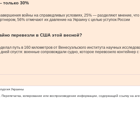
— только 30%
 завершения войны на справедливых условиях, 25% — разделяют мнение, что 
ртнером, 56% отмечают их давление на Украину с целью уступок России
тайно перевезли в США этой весной?
елал путь в 160 километров от Венесуэльского института научных исследован
дней спустя: военные сопровождали судно, которое перевозило контейнер с 
ллургия Украины
 Перепечатка, копирование или воспроизведение информации, содержащей ссылку на агентс