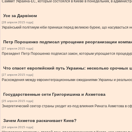
Саммит Украина-ЕС, который состоялся в Киеве в понедельник, в админист
Усе за Дарвіном
[28 апреля 2015 года]
Український політикум ніби принишк перед великою бурею, що насувається не
Петр Порошенко подписал упрощение реорганизации компа
[27 апреля 2015 года]
Президент Петр Порошенко подписал закон, которым упрощается процедур
Что спасет европейский путь Украины: несколько срочных 
[27 апреля 2015 года]
Расхождения между евроинтеграционными ожиданиями Украины и реальност
Государственные сети Григоришина и Ахметова
[25 апреля 2015 года]
Энергетический сектор страны уходит из-под влияния Рината Ахметова в с
Зачем Ахметов раскачивает Киев?
[24 апреля 2015 года]