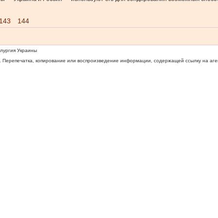
143
144
ллургия Украины
 Перепечатка, копирование или воспроизведение информации, содержащей ссылку на агентс