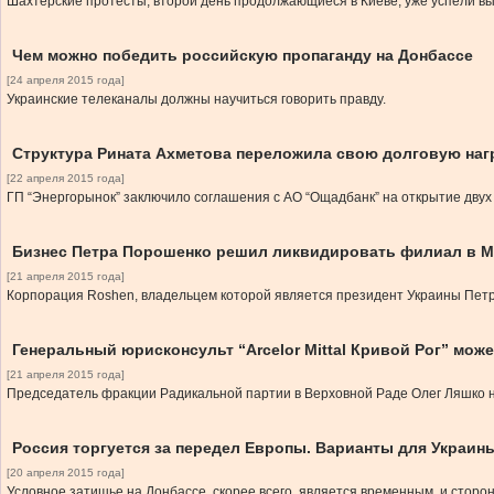
Шахтерские протесты, второй день продолжающиеся в Киеве, уже успели вы
Чем можно победить российскую пропаганду на Донбассе
[24 апреля 2015 года]
Украинские телеканалы должны научиться говорить правду.
Структура Рината Ахметова переложила свою долговую наг
[22 апреля 2015 года]
ГП “Энергорынок” заключило соглашения с АО “Ощадбанк” на открытие двух
Бизнес Петра Порошенко решил ликвидировать филиал в 
[21 апреля 2015 года]
Корпорация Roshen, владельцем которой является президент Украины Пет
Генеральный юрисконсульт “Arcelor Mittal Кривой Рог” мож
[21 апреля 2015 года]
Председатель фракции Радикальной партии в Верховной Раде Олег Ляшко н
Россия торгуется за передел Европы. Варианты для Украин
[20 апреля 2015 года]
Условное затишье на Донбассе, скорее всего, является временным, и стор