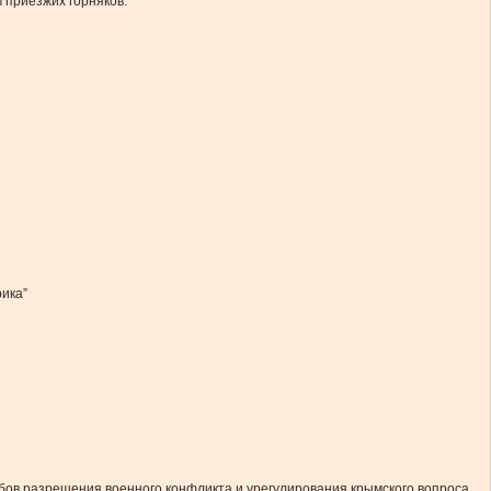
 приезжих горняков.
ика”
бов разрешения военного конфликта и урегулирования крымского вопроса.