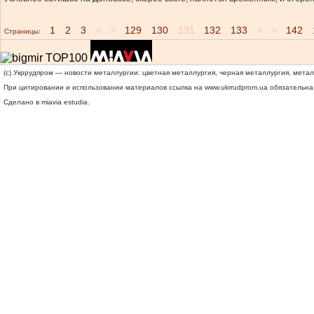
1
2
3
<...>
129
130
131
132
133
<...>
142
Страницы:
(c) Укррудпром — новости металлургии: цветная металлургия, черная металлургия, мета
При цитировании и использовании материалов ссылка на
www.ukrrudprom.ua
обязательна.
Сделано в miavia estudia.