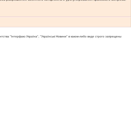
тва "Iнтерфакс-Україна", "Українськi Новини" в каком-либо виде строго запрещены