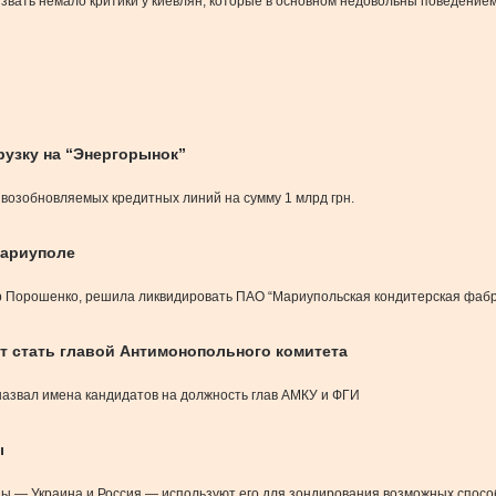
звать немало критики у киевлян, которые в основном недовольны поведением
рузку на “Энергорынок”
 возобновляемых кредитных линий на сумму 1 млрд грн.
Мариуполе
р Порошенко, решила ликвидировать ПАО “Мариупольская кондитерская фабр
ет стать главой Антимонопольного комитета
азвал имена кандидатов на должность глав АМКУ и ФГИ
ы
оны — Украина и Россия — используют его для зондирования возможных спосо