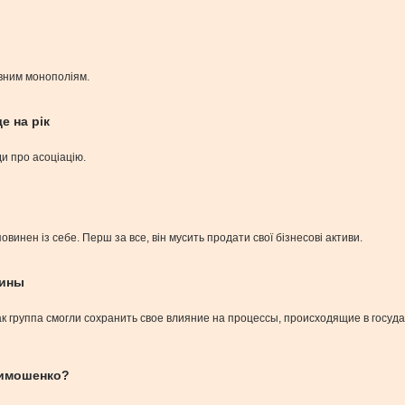
вним монополіям.
е на рік
и про асоціацію.
винен із себе. Перш за все, він мусить продати свої бізнесові активи.
аины
к группа смогли сохранить свое влияние на процессы, происходящие в госуд
Тимошенко?