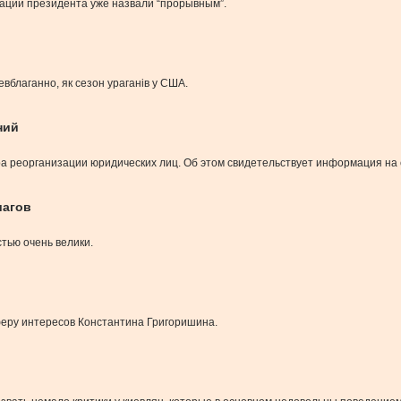
рации президента уже назвали “прорывным”.
вблаганно, як сезон ураганів у США.
ний
а реорганизации юридических лиц. Об этом свидетельствует информация на
шагов
ью очень велики.
феру интересов Константина Григоришина.