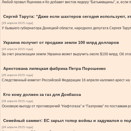
Любой провал Яценюка и Ко добавит вистов лидеру “Батькивщины”, и, если 
Сергей Тарута: “Даже если шахтеров сегодня используют, э
[29 апреля 2015 года]
У бывшего губернатора Донецкой области, народного депутата Сергея Тару
Украина получит от продажи земли 100 млрд долларов
[29 апреля 2015 года]
За счет реализации земли Украина может выручить около $100 млрд. Об эт
Арестована липецкая фабрика Петра Порошенко
[28 апреля 2015 года]
Следственный комитет Российской Федерации 16 апреля наложил арест на
Кто кому должен за газ для Донбасса
[28 апреля 2015 года]
Основную выгоду от противоречий “Нафтогаза” и “Газпрома” по поставкам р
Семейный саммит: ЕС зарыл топор войны и задумался о по
[28 апреля 2015 года]