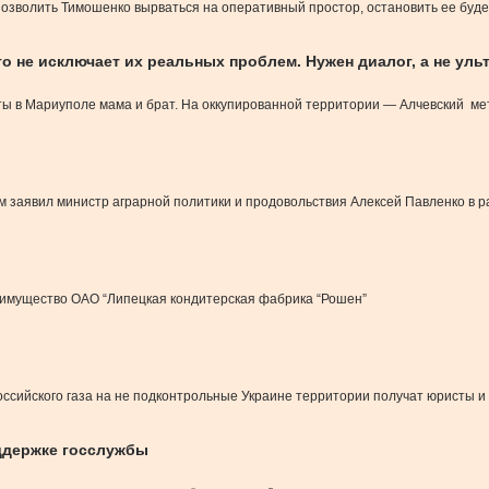
позволить Тимошенко вырваться на оперативный простор, остановить ее буде
то не исключает их реальных проблем. Нужен диалог, а не ул
ты в Мариуполе мама и брат. На оккупированной территории — Алчевский мет
ом заявил министр аграрной политики и продовольствия Алексей Павленко в
 имущество ОАО “Липецкая кондитерская фабрика “Рошен”
оссийского газа на не подконтрольные Украине территории получат юристы и
ддержке госслужбы