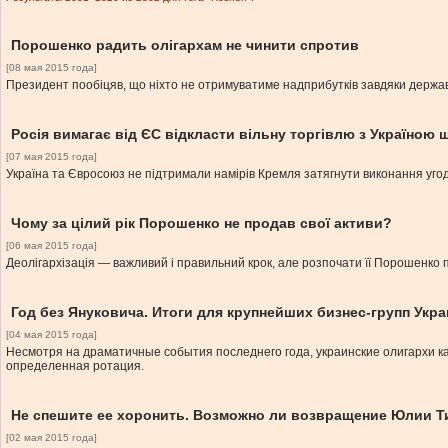
Порошенко радить олігархам не чинити спротив
[08 мая 2015 года]
Президент пообіцяв, що ніхто не отримуватиме надприбутків завдяки держа
Росія вимагає від ЄС відкласти вільну торгівлю з Україною щ
[07 мая 2015 года]
Україна та Євросоюз не підтримали намірів Кремля затягнути виконання угод
Чому за цілий рік Порошенко не продав свої активи?
[06 мая 2015 года]
Деолігархізація — важливий і правильний крок, але розпочати її Порошенко по
Год без Януковича. Итоги для крупнейших бизнес-групп Укр
[04 мая 2015 года]
Несмотря на драматичные события последнего года, украинские олигархи ка
определенная ротация.
Не спешите ее хоронить. Возможно ли возвращение Юлии 
[02 мая 2015 года]