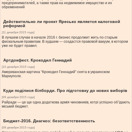
предпринимателей, а также прав на недвижимое имущество и их
обременений
Действительно ли проект Яресько является налоговой
реформой
[11 декабря 2015 года]
В лучшем случае в начале 2016 г. бизнес продолжит жить по старым
фискальным правилам. В худшем — создастся правовой вакуум, в котором
уже не будет правил.
Артдокфест. Крокодил Геннадий
[10 декабря 2015 года]
Американская картина “Крокодил Геннадий” снята в украинском
Мариуполе.
Куди поділися білборди. Про підготовку до нових виборів
[09 декабря 2015 года]
Райради — це ще одна додаткова армія чиновників, котрі успішно об’їдають
міський бюджет.
Бюджет-2016. Диагноз: безответственность
[09 декабря 2015 года]