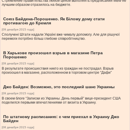
Стремление правительства любой ценой выполнять предписания МВФ не
лучшим образом отразилось на бюджете.
Союз Байдена-Порошенко. Як Білому дому стати
противагою до Кремля
[09 декабря 2015 года]
Сполучені Штати надали Україні вже чималу допомогу. Але для рішучої
перемоги потрібно більш глибоке співробітництво.
В Харькове произошел взрыв в магазине Петра
Порошенко
[09 декабря 2015 года]
В результате происшествия никто из граждан не пострадал. Взрыв
произошел в магазине, расположенном в торговом центре “Дафи”
Джо Байден: Возможно, это последний шанс Украины
[09 декабря 2015 года]
В своем блоге “Записки из Украины. День первый” вице-президент США
поделился первыми впечатлениями от визита в Украину.
По штатному расписанию: с чем приехал в Украину Джо
Байден
[08 декабря 2015 года]