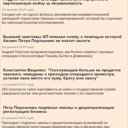
партизанскую войну за независимость
[14 декабря 2015 года]
Сегодня нет ни одного вопроса экономических взаимоотношений
свободной территории Украины и оккупированной, который бы подлежал
бы законодательному регулированию.
Бывший замглавы АП показал схему, с помощью которой
бизнес Петра Порошенко не платит налоги
[14 декабря 2015 года]
Андрей Портнов продемонстрировал, как Roshen перенос торговые
операции в безналоговые Панаму, Белиз и Доминикану
Константин Ващенко: “Госслужащим больше не придется
паковать чемоданы с приходом очередного министра,
уступая свое место его куму, брату или свату”
[13 декабря 2015 года]
255 голосов на табло парламента за закон о государственной службе
завершили более чем десятилетнюю эпопею с его принятием.
Петр Порошенко подписал законы о децентрализации
регистрации бизнеса
[11 декабря 2015 года]
Президент подписал законы о децентрализации полномочий по
государственной регистрации юридических лиц и физических лиц-