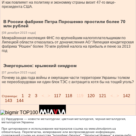
И как повлияет на политику и экономику страны визит 47-го вице-
президента США.
В России фабрике Петра Порошенко простили более 70
млн рублей
[08 декабря 2015 года]
Межрайонная инспекция ФНС по крупнейшим налогоплательщикам по
Липецкой области отказалась от доначисления АО “Липецкая кондитерская
фабрика “Рошен” более 70 млн рублей налога на прибыль и пеню за 2013
год
Энергорынок: крымский синдром
[07 декабря 2015 года]
Почему за два года войны и оккупации части территории Украины толком
не переоборудован ни один блок ТЭС с антрацита хотя бы на тощий уголь?
1
2
3
<...>
117
118
119
120
121
<...>
142
Страницы:
143
144
(c) Укррудпром — новости металлургии: цветная металлургия, черная металлургия,
металлургия Украины
При цитировании и использовании материалов ссылка на
www.ukrrudprom.ua
обязательна. Перепечатка, копирование или воспроизведение информации,
содержащей ссылку на агентства "Iнтерфакс-Україна", "Українськi Новини" в каком-либо