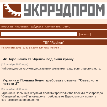
НОВОСТИ
АНАЛИТИКА
ДАЙДЖЕСТ
СПРАВОЧНИК
О НАС
| искать |
ТЕГ "Roshen"
Результаты 2361–2380 из 2864 для тега "Roshen".
Як Порошенко та Яценюк поділили країну
[17 декабря 2015 года]
Чиї менеджери керують державними активами та що вони з цього мають.
Украина и Польша будут требовать отмены “Северного
потока-2”
[15 декабря 2015 года]
Украина и Польша выступают против строительства проекта газопровода
“Северный поток-2” и намерены требовать от Еврокомиссии принять
соответствующее решение