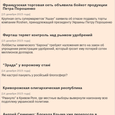
Французская торговая сеть объявила бойкот продукции
Петра Порошенко
[15 декабря 2015 года]
Крупная сеть супермаркетов “Ашан” заявила об отказе подавать торты
компании Roshen, принадлежащей президенту Украины Петру Порошенко
Фирташ теряет контроль над рынком удобрений
[15 декабря 2015 года]
Лоббисты химического “барона” требуют наложения вето на закон об
упрощении регистрации удобрений, который грозит ему потерей сотен
миллионов долларов.
“Зрада” у ворожому стані
[14 декабря 2015 года]
Які настрої панують у російській блогосфері?
Криворожская олигархическая республика
[14 декабря 2015 года]
“Рвануло” в Кривом Роге, где местные выборы вывернули наизнанку всю
подоплеку украинской политики.
Андрей Сенченко: Блокада Крыма уже переросла в