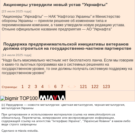
Акционеры утвердили новый устав “Укрнафты”
[23 июля 2025 года]
“Акционеры “Укрнафты” — НАК “Нафтогаз Украины” и Министерство
обороны Украины — приняли решение об изменении типа и
переименовании компании, а также утвердили новую редакцию устава.
Отныне официальное название предприятия — АО “Укрнафта”
Поддержка предпринимательской инициативы ветеранов
должна строиться на государственно-частном партнерстве
[14 июля 2025 года]
“Надо быть максимально честным: нет бесплатного ланча. Если мы говорим
о каких-то льготных программах как о системных решениях на
государственном уровне, то они должны получать системную поддержку на
государственном уровне”
1
2
3
4
5
6
7
<...>
121
122
123
Страницы:
(c) Укррудпром — новости металлургии: цветная металлургия, черная металлургия,
металлургия Украины
При цитировании и использовании материалов ссылка на
www.ukrrudprom.ua
обязательна. Перепечатка, копирование или воспроизведение информации,
содержащей ссылку на агентства "Iнтерфакс-Україна", "Українськi Новини" в каком-либо
виде строго запрещены
Сделано в miavia estudia.