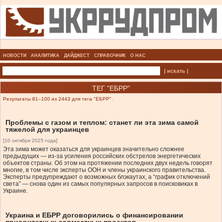
НОВОСТИ
АНАЛИТИКА
ДАЙДЖЕСТ
СПРАВОЧНИК
О НАС
| искать |
ТЕГ "ЕБРР"
Результаты 81–100 из 2443 для тега "ЕБРР".
Проблемы с газом и теплом: станет ли эта зима самой
тяжелой для украинцев
[10 октября 2025 года]
Эта зима может оказаться для украинцев значительно сложнее
предыдущих — из-за усиления российских обстрелов энергетических
объектов страны. Об этом на протяжении последних двух недель говорят
многие, в том числе эксперты ООН и члены украинского правительства.
Эксперты предупреждают о возможных блэкаутах, а “график отключений
света” — снова один из самых популярных запросов в поисковиках в
Украине.
Украина и ЕБРР договорились о финансировании