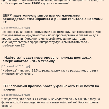
организаций. Это ключевое условие для привлечения грантов и кредитов
от Всемирного банка, ЕБРР и других институтов”
ЕБРР ищет консультантов для согласования
законодательства Украины о рынках капитала с нормами
ЕС
[26 сентября 2025 года]
Европейский банк реконструкции и развития объявил конкурс на отбор
консультантов — юридического и по вопросам рынка капитала — для
предоставления Украине технической помощи по адаптации
законодательства в сфере инфраструктуры рынков капитала к
требованиям ЕС
“Нафтогаз” ведет переговоры о прямых поставках
американского LNG в Украину
[26 сентября 2025 года]
“Нафтогаз” направил $2,5 млрд на закупку газа в рамках подготовки к
отопительному сезону
ЕБРР понизил прогноз роста украинского ВВП почти на
процент
[25 сентября 2025 года]
“Ожидается, что рост ВВП Украины замедлится до 2,5% в 2025 году на
фоне высокой неопределённости, связанной с войной России против
страны”