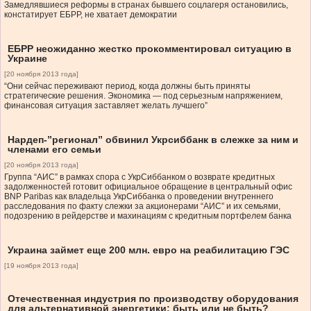
Замедлявшиеся реформы в странах бывшего соцлагеря остановились,
констатирует ЕБРР, не хватает демократии
ЕБРР неожиданно жестко прокомментировал ситуацию в
Украине
[20 ноября 2013 года]
“Они сейчас переживают период, когда должны быть приняты
стратегические решения. Экономика — под серьезным напряжением,
финансовая ситуация заставляет желать лучшего”
Нардеп-”регионал” обвинил Укрсиббанк в слежке за ним и
членами его семьи
[20 ноября 2013 года]
Группа “АИС” в рамках спора с УкрСиббанком о возврате кредитных
задолженностей готовит официальное обращение в центральный офис
BNP Paribas как владельца УкрСиббанка о проведении внутреннего
расследования по факту слежки за акционерами “АИС” и их семьями,
подозрению в рейдерстве и махинациям с кредитным портфелем банка
Украина займет еще 200 млн. евро на реабилитацию ГЭС
[19 ноября 2013 года]
Отечественная индустрия по производству оборудования
для альтернативной энергетики: быть или не быть?