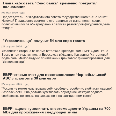
Глава набсовета “Сенс банка” временно прекратил
полномочия
[07 мая 2026 года]
Председатель наблюдательного совета государственного “Сенс банка”
Николай Гладищенко временно отстранился от выполнения своих
полномочий после обнародования записей разговоров фигурантов дела
“Мидас”
“Укрзализныця” получит 54 млн евро гранта
[28 апреля 2026 года]
Украинская сторона во время встречи с Президентом ЕБРР Одиль Рено-
Бассо и при участии посла Евросоюза в Украине Катарины Матерновой
подписали Меморандум о привлечении грантового финансирования для
“Укрзализныци”
ЕБРР открыл счет для восстановления Чернобыльской
АЭС с грантом в 30 млн евро
[27 апреля 2026 года]
“Россия не может чувствовать себя свободно, особенно в области ядерной
безопасности. Она должна чувствовать осуждение международного
сообщества не только на словах, но и на санкционном треке”
ЕБРР нацелен увеличить энергомощности Украины на 700
МВт для прохождения следующей зимы