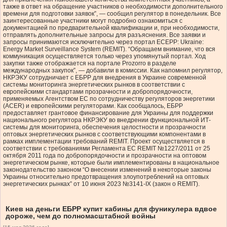
также в ответ на обращение участников о необходимости дополнительного
времени для подготовки заявок”, — сообщил регулятор в понедельник. Все
заинтересованные участники могут подробно ознакомиться с
документацией по предварительной квалификации и, при необходимости,
отправлять дополнительные запросы для разъяснения. Все заявки и
запросы принимаются исключительно через портал ECEPP: Ukraine:
Energy Market Surveillance System (REMIT). “Обращаем внимание, что вся
коммуникация осуществляется только через упомянутый портал. Ход
закупки также отображается на портале Prozorro в разделе
международных закупок”, — добавили в комиссии. Как напомнил регулятор,
НКРЭКУ сотрудничает с ЕБРР для внедрения в Украине современной
системы мониторинга энергетических рынков в соответствии с
европейскими стандартами прозрачности и добропорядочности,
применяемых Агентством ЕС по сотрудничеству регуляторов энергетики
(ACER) и европейскими регуляторами. Как сообщалось, ЕБРР
предоставляет грантовое финансирование для Украины для поддержки
национального регулятора НКРЭКУ во внедрении функциональной ИТ-
системы для мониторинга, обеспечения целостности и прозрачности
оптовых энергетических рынков с соответствующими компонентами в
рамках имплементации требований REMIT. Проект осуществляется в
соответствии с требованиями Регламента ЕС REMIT №1227/2011 от 25
октября 2011 года по добропорядочности и прозрачности на оптовом
энергетическом рынке, которые были имплементированы в национальное
законодательство законом “О внесении изменений в некоторые законы
Украины относительно предотвращения злоупотреблений на оптовых
энергетических рынках” от 10 июня 2023 №3141-IX (закон о REMIT).
Киев на деньги ЕБРР купит кабины для фуникулера вдвое
дороже, чем до полномасштабной войны