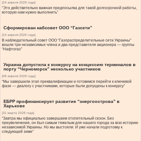
[24 апреля 2026 года]
“Это действительно важная предпосылка для такой долгосрочной работы,
которую нам нужно выполнить”
Сформирован набсовет ООО “Газсети”
[14 апреля 2026 года]
В наблюдательный совет ООО “Газораспределительные сети Украины”
вошли три независимых члена и два представителя акционера — группы
“Нафтогаз”
Украина допустила к конкурсу на концессию терминалов в
порту “Черноморск” несколько участников
[06 апреля 2026 года]
“Мы завершили этап преквалификации и готовимся перейти к ключевой
фазе — диалогу с участниками, которые были допущены к конкурсу”
ЕБРР профинансирует развитие “энергоострова” в
Харькове
[31 марта 2026 года]
“Завтра мы официально завершаем отопительный сезон. Без
преувеличения, он был самым тяжелым для нашего города за всю историю
независимой Украины. Но мы выстояли. И уже начали подготовку к
следующей зиме”