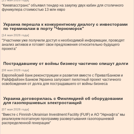
[15 мая 2026 года]
“Киевпасстранс” объявил тендер на закупку двух кабин для столичного
фуникулера стоимостью 13 млн евро
Украина перешла к конкурентному диалогу с инвесторами
по терминалам в порту “Черноморск”
[14 мая 2026 года]
“Участники уже получили доступ к необходимой информации, проводят
анализ активов и готовят свои предложения относительно будущего
проекта”
Пострадавшему от войны бизнесу частично спишут долги
[08 мая 2026 года]
Европейский банк реконструкции и развития вместе с ПриватБанком и
Райффайзен Банком Украина запускает пилотный проект частичного
освобождения от долга для пострадавшего от войны бизнеса
Украина договорилась с Финляндией об оборудовании
для газопоршневых электростанций
[07 мая 2026 года]
“Вместе с Finnish-Ukrainian Investment Facility (FUIF) и АО “Укрнафта” мы
реализуем поэтапную программу развертывания газопоршневой
распределенной генерации”