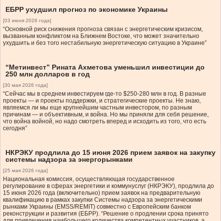
ЕБРР ухудшил прогноз по экономике Украины
[03 июня 2026 года]
“Основной риск снижения прогноза связан с энергетическим кризисом,
вызванным конфликтом на Ближнем Востоке, что может значительно
ухудшить и без того нестабильную энергетическую ситуацию в Украине”
“Метинвест” Рината Ахметова уменьшил инвестиции до
250 млн долларов в год
[30 мая 2026 года]
“Сейчас мы в среднем инвестируем где-то $250-280 млн в год. В разные
проекты — и проекты поддержки, и стратегические проекты. Не знаю,
являемся ли мы еще крупнейшим частным инвестором, по разным
причинам — и объективным, и война. Но мы приняли для себя решение,
что война войной, но надо смотреть вперед и исходить из того, что есть
сегодня”
НКРЭКУ продлила до 15 июня 2026 прием заявок на закупку
системы надзора за энергорынками
[25 мая 2026 года]
Национальная комиссия, осуществляющая государственное
регулирование в сферах энергетики и коммунуслуг (НКРЭКУ), продлила до
15 июня 2026 года (включительно) прием заявок на предварительную
квалификацию в рамках закупки Системы надзора за энергетическими
рынками Украины (EMSS/REMIT) совместно с Европейским банком
реконструкции и развития (ЕБРР). “Решение о продлении срока принято
для привлечения наибольшего количества компетентных участников, а