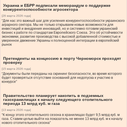
Украина и ЕБРР подписали меморандум о поддержке
конкурентоспособности агросектора
[26 марта 2026 года]
“Для нас это важный шаг для усиления конкурентоспособности украинского
аграрного сектора. Мы не только открываем новые возможности для
инвестиций и внедрения инноваций, но и системно готовим украинский
бизнес к работе по стандартам Европейского Союза. Это об устойчивости
экономики, развитие производства с высокой добавленной стоимостью и
уверенное движение Украины к полноценной интеграции в европейский
рынок
Претенденты на концессию в порту Черноморск проходят
проверку
[15 марта 2026 года]
“Документы были переданы на скрининг безопасности, во время которого
будет проверяться отсутствие оснований для недопуска к участию в
конкурсе”
Правительство планирует накопить в подземных
газохранилищах к началу следующего отопительного
периода 13 млрд куб. м газа
[13 марта 2026 года]
“К концу этого отопительного сезона в хранилищах будет 9,5 млрд куб. м
газа. Ставим целью выйти на показатель не менее 13 млрд куб. м к началу
нового отопительного сезона”