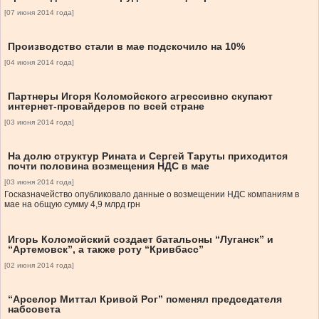
[07 июня 2014 года]
Производство стали в мае подскочило на 10%
[04 июня 2014 года]
Партнеры Игоря Коломойского агрессивно скупают
интернет-провайдеров по всей стране
[03 июня 2014 года]
На долю структур Рината и Сергей Таруты приходится
почти половина возмещения НДС в мае
[03 июня 2014 года]
Госказначейство опубликовало данные о возмещении НДС компаниям в
мае на общую сумму 4,9 млрд грн
Игорь Коломойский создает батальоны “Луганск” и
“Артемовск”, а также роту “Кривбасс”
[02 июня 2014 года]
“Арселор Миттал Кривой Рог” поменял председателя
набсовета