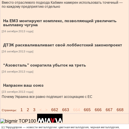
Вместо отраслевого подхода Кабмин намерен использовать точечный —
по каждому предприятию отдельно
На ЕМЗ монтируют комплекс, позволяющий увеличить
выплавку чугуна
[24 октября 2013 года]
ДТЭК расхваливаливает свой лоббистский законопроект
[24 октября 2013 года]
“Азовсталь” сократила убыток на треть
[24 октября 2013 года]
Напрасен ваш союз
[23 октября 2013 года]
Почему Украина все равно подпишет ассоциацию с ЕС
1
2
3
<...>
662
663
664
665
666
667
668
Страницы:
(c) Укррудпром — новости металлургии: цветная металлургия, черная металлургия,