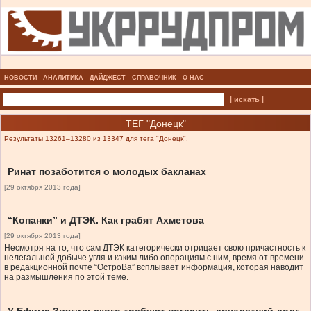
НОВОСТИ
АНАЛИТИКА
ДАЙДЖЕСТ
СПРАВОЧНИК
О НАС
| искать |
ТЕГ "Донецк"
Результаты 13261–13280 из 13347 для тега "Донецк".
Ринат позаботится о молодых бакланах
[29 октября 2013 года]
“Копанки” и ДТЭК. Как грабят Ахметова
[29 октября 2013 года]
Несмотря на то, что сам ДТЭК категорически отрицает свою причастность к
нелегальной добыче угля и каким либо операциям с ним, время от времени
в редакционной почте “ОстроВа” всплывает информация, которая наводит
на размышления по этой теме.