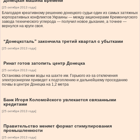
Донецкая машина времени
[25 октября 2013 года]
Благодаря креативному решению донецкого судьи один из самых затяжных
корпоративных конфликтов Украины — между акционерами Кременчугского
завода технического углерода — получил новое дыхание, а точнее —
вернулся на круги своя.
“Донецксталь” закончила третий квартал с убытками
[25 октября 2013 года]
Ринат готов затопить центр Донецка
[25 октября 2013 года]
Остановка откачки воды на шахте им. Горького из-за отключения
электроэнергии приведет к подтоплению и дальнейшему проседанию
почвы в центре Донецка на 1,2 метра
Банк Игоря Коломойского увлекается связанными
кредитами
[25 октября 2013 года]
Правительство меняет формат стимулирования
промышленности
[25 октября 2013 года]