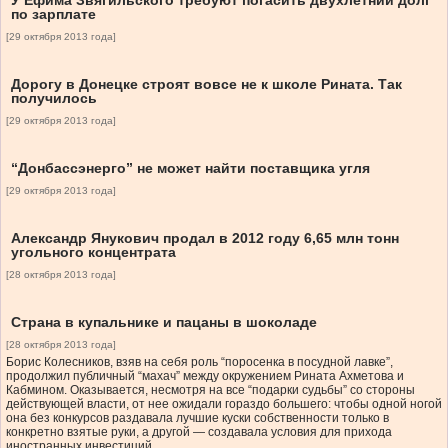
У Ефима Звягильского требуют погасить двухлетний долг
по зарплате
[29 октября 2013 года]
Дорогу в Донецке строят вовсе не к школе Рината. Так
получилось
[29 октября 2013 года]
“Донбассэнерго” не может найти поставщика угля
[29 октября 2013 года]
Александр Янукович продал в 2012 году 6,65 млн тонн
угольного концентрата
[28 октября 2013 года]
Страна в купальнике и пацаны в шоколаде
[28 октября 2013 года]
Борис Колесников, взяв на себя роль “поросенка в посудной лавке”,
продолжил публичный “махач” между окружением Рината Ахметова и
Кабмином. Оказывается, несмотря на все “подарки судьбы” со стороны
действующей власти, от нее ожидали гораздо большего: чтобы одной ногой
она без конкурсов раздавала лучшие куски собственности только в
конкретно взятые руки, а другой — создавала условия для прихода
иностранных инвестиций.