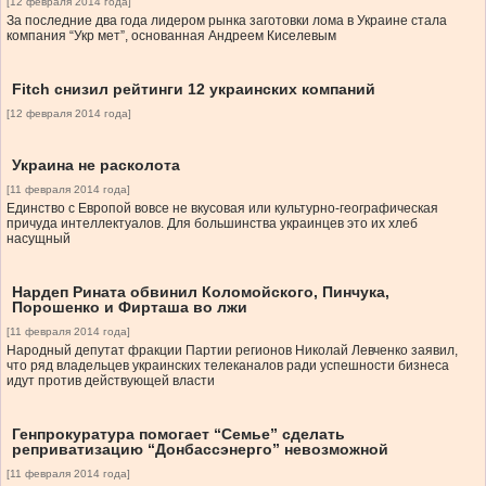
[12 февраля 2014 года]
За последние два года лидером рынка заготовки лома в Украине стала
компания “Укр мет”, основанная Андреем Киселевым
Fitch снизил рейтинги 12 украинских компаний
[12 февраля 2014 года]
Украина не расколота
[11 февраля 2014 года]
Единство с Европой вовсе не вкусовая или культурно-географическая
причуда интеллектуалов. Для большинства украинцев это их хлеб
насущный
Нардеп Рината обвинил Коломойского, Пинчука,
Порошенко и Фирташа во лжи
[11 февраля 2014 года]
Народный депутат фракции Партии регионов Николай Левченко заявил,
что ряд владельцев украинских телеканалов ради успешности бизнеса
идут против действующей власти
Генпрокуратура помогает “Семье” сделать
реприватизацию “Донбассэнерго” невозможной
[11 февраля 2014 года]