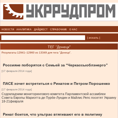
НОВОСТИ
АНАЛИТИКА
ДАЙДЖЕСТ
СПРАВОЧНИК
О НАС
| искать |
ТЕГ "Донецк"
Результаты 12941–12960 из 13349 для тега "Донецк".
Россияне поборятся с Семьей за “Черкассыоблэнерго”
[17 февраля 2014 года]
ПАСЕ хочет встретиться с Ринатом и Петром Порошенко
[17 февраля 2014 года]
Содокладчики мониторингового комитета Парламентской ассамблеи
Совета Европы Мариэтта де Пурбе-Лундин и Майлис Репс посетят Украину
18-21февраля
Ринат боится, что ультрас втягивают его в политику