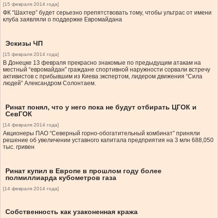
[15 февраля 2014 года]
ФК “Шахтер” будет серьезно препятствовать тому, чтобы ультрас от имени
клуба заявляли о поддержке Евромайдана
Эскизы ЧП
[15 февраля 2014 года]
В Донецке 13 февраля прекрасно знакомые по предыдущим атакам на
местный “евромайдан” граждане спортивной наружности сорвали встречу
активистов с прибывшим из Киева экспертом, лидером движения “Сила
людей” Александром Солонтаем.
Ринат понял, что у него пока не будут отбирать ЦГОК и
СевГОК
[14 февраля 2014 года]
Акционеры ПАО “Северный горно-обогатительный комбинат” приняли
решение об увеличении уставного капитала предприятия на 3 млн 688,050
тыс. гривен
Ринат купил в Европе в прошлом году более
полмиллиарда кубометров газа
[14 февраля 2014 года]
Cобственность как узаконенная кража