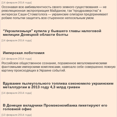
[14 февраля 2014 года]
Осознавая всю амбивалентность своего земного существования — не
революционная экспроприация Майданом, так “продразверстка” в
интересах Саши-Стоматолога — украинские олигархи предпринимают
робкие попытки защитить всю стыренное непосильным умом.
“Укрзализныця” купила у бывшего главы налоговой
милиции Донецкой области болты
[14 февраля 2014 года]
Имперская лоботомия
[14 февраля 2014 года]
Российское общественное сознание, пораженное мегаломаническими
фантомными имперскими комплексами, навязало себе совершенно ложную
картину происходящих в Украине событий.
Вдувание пылеугольного топлива сэкономило украинским
металлургам в 2013 году 4,3 млрд гривен
[14 февраля 2014 года]
В Донецке вкладчики Промэкономбанка пикетируют его
головной офис
[13 февраля 2014 года]