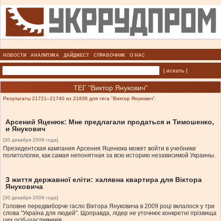
НОВОСТИ
АНАЛИТИКА
ДАЙДЖЕСТ
СПРАВОЧНИК
О НАС
| искать |
ТЕГ "Виктор Янукович"
Результаты 21721–21740 из 21836 для тега "Виктор Янукович".
Арсений Яценюк: Мне предлагали продаться и Тимошенко,
и Янукович
[30 декабря 2009 года]
Президентская кампания Арсения Яценюка может войти в учебники
политологии, как самая непонятная за всю историю независимой Украины.
З життя державної еліти: халявна квартира для Віктора
Януковича
[30 декабря 2009 года]
Головне передвиборче гасло Віктора Януковича в 2009 році вклалося у три
слова “Україна для людей”. Щоправда, лідер не уточнює конкретні прізвища
цих осіб-щасливчиків.