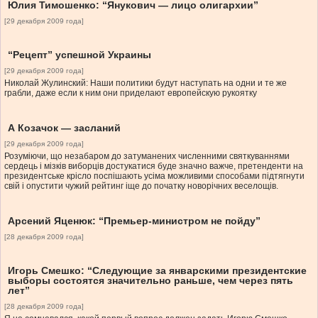
Юлия Тимошенко: “Янукович — лицо олигархии”
[29 декабря 2009 года]
“Рецепт” успешной Украины
[29 декабря 2009 года]
Николай Жулинский: Наши политики будут наступать на одни и те же
грабли, даже если к ним они приделают европейскую рукоятку
А Козачок — засланий
[29 декабря 2009 года]
Розуміючи, що незабаром до затуманених численними святкуваннями
сердець і мізків виборців достукатися буде значно важче, претенденти на
президентське крісло поспішають усіма можливими способами підтягнути
свій і опустити чужий рейтинг іще до початку новорічних веселощів.
Арсений Яценюк: “Премьер-министром не пойду”
[28 декабря 2009 года]
Игорь Смешко: “Следующие за январскими президентские
выборы состоятся значительно раньше, чем через пять
лет”
[28 декабря 2009 года]