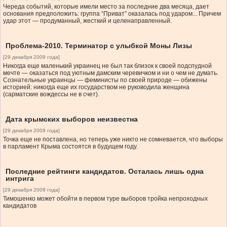
Череда событий, которые имели место за последние два месяца, дает
основания предположить: группа “Приват” оказалась под ударом... Причем
удар этот — продуманный, жесткий и целенаправленный.
Проблема-2010. Терминатор с улыбкой Моны Лизы
[29 декабря 2009 года]
Никогда еще маленький украинец не был так близок к своей подспудной
мечте — оказаться под уютным дамским черевичком и ни о чем не думать.
Сознательные украинцы — феминисты по своей природе — обижены
историей: никогда еще их государством не руководила женщина
(сарматские вождессы не в счет).
Дата крымских выборов неизвестна
[29 декабря 2009 года]
Точка еще не поставлена, но теперь уже никто не сомневается, что выборы
в парламент Крыма состоятся в будущем году.
Последние рейтинги кандидатов. Осталась лишь одна
интрига
[29 декабря 2009 года]
Тимошенко может обойти в первом туре выборов тройка непроходных
кандидатов