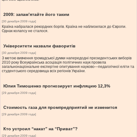
2009: запам’ятайте його таким
[30 декабря 2009 года]
Країна набралася рекордних боргів. Країна не наблизилася до Європи.
Однак колапсу не сталося.
Університети назвали фаворитів
[30 декабря 2009 года]
З метою вивчення громадської думки напередодні президентських виборів
2010 року Всеукраїнська асоціація політичних наук провела
загальнонаціональне експертне опитування науково—педагогічної еліти та
студентського середовища всіх регіонів України.
Юлия Тимошенко прогнозирует инфляцию 12,3%
[29 декабря 2009 года]
Стоимость газа для промпредприятий не изменится
[29 декабря 2009 года]
Кто устроил “накат” на “Приват”?
[29 декабря 2009 года]