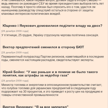
Я не сомневался, какой первый вопрос должен задать Игорю Смешко —
ведь именно он руководил СБУ во время президентских выборов пять лет
назад. Поэтому я просто обязан был спросить его о том, удастся ли
нынешнему руководству спецслужб остаться в стороне от защиты
клановых интересов политических вождей.
Ющенко і Янукович домовилися поділити владу на двох?
[28 декабря 2009 года]
У п’ятницю, 25 грудня, Україну струсонула чергова політична сенсація.
Вектор предпочтений сменился в сторону БЮТ
[28 декабря 2009 года]
Перманентный полураспад Партии регионов, наметившийся в последние
годы, сменяется настоящим распадом, свидетельствуют эксперты.
Юрий Бойко: “У нас раньше и в помине не было такого
понятия, как штрафы за недобор газа”
[28 декабря 2009 года]
Министр топлива и энергетики в оппозиционном правительстве считает,
что голубое топливо для украинских предприятий в следующем году
подорожает на 30 процентов, и это приведет к росту цен на продукцию и
товары отечественной промышленности
Виктор Янукович: “Я за все заплатил”