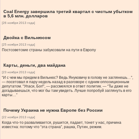
Coal Energy завершила третий квартал с чистым убытком
в 5,6 млн. долларов
[26 ноября 2013 года]
Двойка с Вильнюсом
[25 ноября 2013 года]
Постсоветские страны забуксовали на пути в Европу
Карты, деньги, два майдана
[23 ноября 2013 года]
“И с чем мы придем в Вильнюс? Ведь Януковичу в голову не заглянешь…”,
— посетовал я пару недель назад в разговоре с одним оппозиционным
депутатом. “Упаси, Бог!”, — рассмеялся в ответ политик. — “Ты даже не
догадываешься, что мог бы там увидеть. Лучше попробуй заглянуть в его
карты…”
Почему Украина не нужна Европе без России
[22 ноября 2013 года]
Когда что-то разваливается, рушится, падает, тонет у нас, причина
известна: потому что “эта страна”, рашка, Путин, режим.