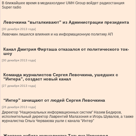
В ближайшее время в медиахолдинг UMH Group войдет радиостанция
Super radio
Левочкина “выталкивают” из Администрации президента
[30 декабря 2013 года]
Левочкин лишился влияния и на информационную политику АП
Канал Дмитрия Фирташа отказался от политического ток-
шоу
[30 декабря 2013 года]
Команда журналистов Сергея Левочкина, ушедших с
“Интера”, создаст новый канал
[27 декабря 2013 года]
“Интер” зачищают от людей Сергея Левочкина
[26 декабря 2013 года]
Директор “Национальных информационных систем” Назим Бедиров,
исполнительный директор Лаврентий Малазония и Игорь Шувалов, а также
журналистка Ольга Червакова ушли с канала “Интер”
Жестоко избита журналистка Татьяна Черновол