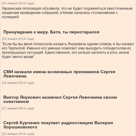
[20 января 2014 года]
Украинская оппозиция объявила, что не будет подчиняться ужесточенным
правилам проведения собраний, в Киеве начались столкновения с
полицией
Принуждение к миру. Батя, ты перестарался
[18 января 2014 года]
“Если бы вы меня попросили назвать Януковича одним словом, я бы назвал
его Терпилой. Именно его умение помогает ему выходить победителем из
проигрышных ситуаций. Единственное, его нельзя загонять в угол, иначе
будет много крови”
СМИ назвали имена возможных преемников Сергея
Левочкина
[18 января 2014 года]
Виктор Янукович назначил Сергея Левочкина своим
советником
[17 января 2014 года]
Сергей Курченко покупает радиостанцию Валерия
Хорошковского
[10 января 2014 года]