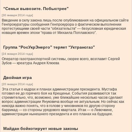
“Семьи вывозите. Побыстрее”
[30 января 2014 года]
Введение в силу закона лишь после опубликования на официальном сайте
Генпрокуратуры сообщения Генпрокурора о фактическом выполнении
протестующими своей части “обязательств” — безусловная юридическая
новация времен эпохи “права от Михаила Поплавского”.
Группа “РосУкрЭнерго” теряет “Уктрансгаз”
[24 января 2014 года]
Оператор газотранспортной системы, скорее всего, возглавит Сергей
Зубов — креатура Андрея Клюева
Двойная игра
[20 января 2014 года]
Эта статья о кадрах и планах администрации президента. Мустафа
готовил ее до горячего боя на Крещенье. События развиваются так
стремительно, что, возможно, уже ближайшие несколько часов сделают
вопрос администрации Януковича вообще не актуальным. Но сейчас как
никогда важно понять, что в голове у чиновников по другую сторону
баррикад — со стороны урядового квартала. Итак — о Левочкине,
администрации нынешнего президента и его планах на будущее.
Майдан бойкотирует новые законы