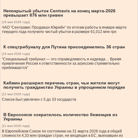
Непокрытый убыток Centravis на конец марта-2026
превышает 876 млн гривен
[18 мая 2026 года]
ЧАО “Сентравис Продакшн Юкрейн” по итогам работы в январе-марте
текущего года получило чистый убыток в размере 61,012 млн грн
К спецтрибуналу для Путина присоединились 36 стран
[16 мая 2026 года]
“Специальный трибунал — это справедливость и надежда… Время
привлечения России к ответственности за агрессию стремительно
приближается”
Кабмин расширил перечень стран, чьи жители могут
получить гражданство Украины в упрощенном порядке
[12 мая 2026 года]
Список был увеличен с 5 до 33 государств
В Евросоюзе сократилось количество беженцев из
Украины
[11 мая 2026 года]
В Европейском Союзе по состоянию на 31 марта 2026 года в общей
сложности 4,33 млн граждан стран, не входящих в ЕС, выехавших из