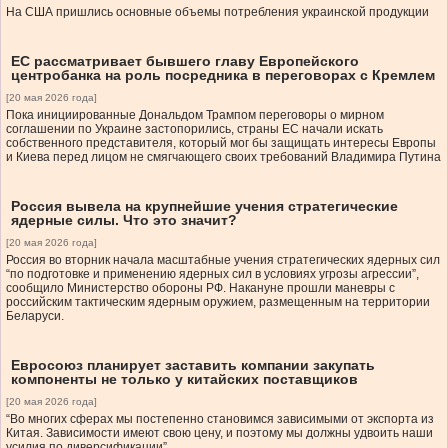
На США пришлись основные объемы потребления украинской продукции
ЕС рассматривает бывшего главу Европейского
центробанка на роль посредника в переговорах с Кремлем
[20 мая 2026 года]
Пока инициированные Дональдом Трампом переговоры о мирном
соглашении по Украине застопорились, страны ЕС начали искать
собственного представителя, который мог бы защищать интересы Европы
и Киева перед лицом не смягчающего своих требований Владимира Путина
Россия вывела на крупнейшие учения стратегические
ядерные силы. Что это значит?
[20 мая 2026 года]
Россия во вторник начала масштабные учения стратегических ядерных сил
“по подготовке и применению ядерных сил в условиях угрозы агрессии”,
сообщило Министерство обороны РФ. Накануне прошли маневры с
российским тактическим ядерным оружием, размещенным на территории
Беларуси.
Евросоюз планирует заставить компании закупать
компоненты не только у китайских поставщиков
[20 мая 2026 года]
“Во многих сферах мы постепенно становимся зависимыми от экспорта из
Китая. Зависимости имеют свою цену, и поэтому мы должны удвоить наши
усилия по диверсификации”