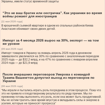
Украины, имели статус временной защиты
“Это не ваш братик или сестричка”. Как украинки во время
войны рожают для иностранцев
[11 мая 2026 года]
В крошечной съемной квартире в одном из спальных районов Киева
Анастасия обнимает своих двоих детей.
Импорт за 4 месяца 2026 вырос на 30%, экспорт — на том
же уровне
[09 мая 2026 года]
Импорт товаров в Украину за январь-апрель 2026 года в денежном
эквиваленте увеличился на 30% по сравнению с аналогичным периодом
2025 года — до $32,2 млрд, и на 47% по сравнению с январем-апрелем
2024 года — до $21,9 млрд
После вчерашних переговоров Умерова с командой
Трампа Вашингтон допустил выход из переговоров по
Украине
[08 мая 2026 года]
“Мы играли и пытались играть роль посредника в этом процессе. Пока что
это не привело к плодотворному результату по ряду причин. Мы по-
прежнему готовы выполнять эту роль, если она может быть продуктивной.
Мы не хотим тратить свое время впустую и вкладывать силы и энергию в
усилия, которые не приносят прогресса”