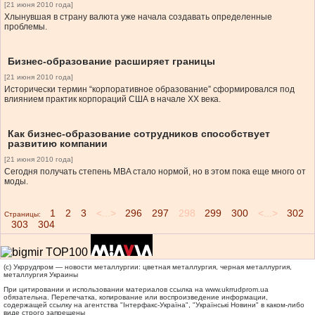
[21 июня 2010 года]
Хлынувшая в страну валюта уже начала создавать определенные
проблемы.
Бизнес-образование расширяет границы
[21 июня 2010 года]
Исторически термин “корпоративное образование” сформировался под
влиянием практик корпораций США в начале ХХ века.
Как бизнес-образование сотрудников способствует
развитию компании
[21 июня 2010 года]
Сегодня получать степень MBA стало нормой, но в этом пока еще много от
моды.
1
2
3
<...>
296
297
298
299
300
<...>
302
Страницы:
303
304
(c) Укррудпром — новости металлургии: цветная металлургия, черная металлургия,
металлургия Украины
При цитировании и использовании материалов ссылка на
www.ukrrudprom.ua
обязательна. Перепечатка, копирование или воспроизведение информации,
содержащей ссылку на агентства "Iнтерфакс-Україна", "Українськi Новини" в каком-либо
виде строго запрещены