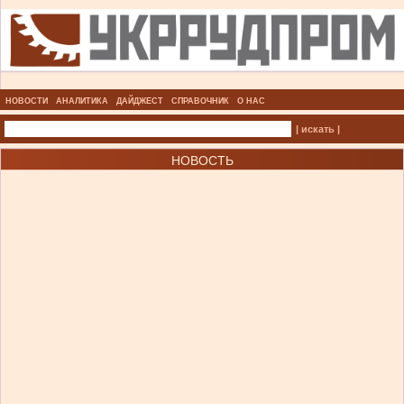
НОВОСТИ
АНАЛИТИКА
ДАЙДЖЕСТ
СПРАВОЧНИК
О НАС
| искать |
НОВОСТЬ