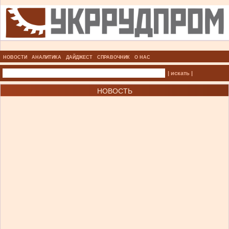
НОВОСТИ
АНАЛИТИКА
ДАЙДЖЕСТ
СПРАВОЧНИК
О НАС
| искать |
НОВОСТЬ