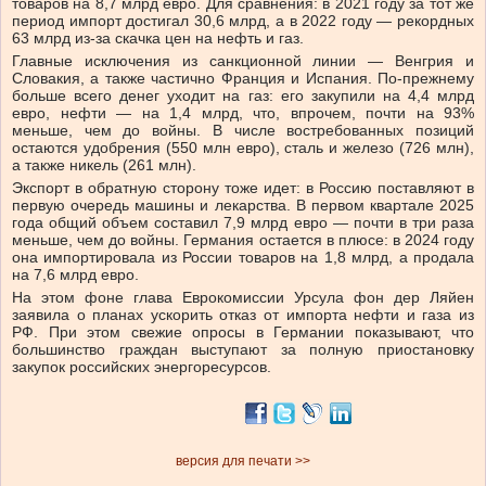
товаров на 8,7 млрд евро. Для сравнения: в 2021 году за тот же
период импорт достигал 30,6 млрд, а в 2022 году — рекордных
63 млрд из-за скачка цен на нефть и газ.
Главные исключения из санкционной линии — Венгрия и
Словакия, а также частично Франция и Испания. По-прежнему
больше всего денег уходит на газ: его закупили на 4,4 млрд
евро, нефти — на 1,4 млрд, что, впрочем, почти на 93%
меньше, чем до войны. В числе востребованных позиций
остаются удобрения (550 млн евро), сталь и железо (726 млн),
а также никель (261 млн).
Экспорт в обратную сторону тоже идет: в Россию поставляют в
первую очередь машины и лекарства. В первом квартале 2025
года общий объем составил 7,9 млрд евро — почти в три раза
меньше, чем до войны. Германия остается в плюсе: в 2024 году
она импортировала из России товаров на 1,8 млрд, а продала
на 7,6 млрд евро.
На этом фоне глава Еврокомиссии Урсула фон дер Ляйен
заявила о планах ускорить отказ от импорта нефти и газа из
РФ. При этом свежие опросы в Германии показывают, что
большинство граждан выступают за полную приостановку
закупок российских энергоресурсов.
версия для печати >>