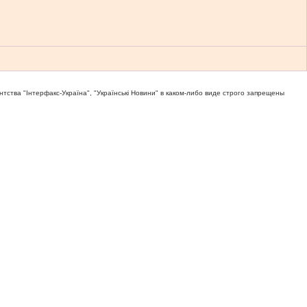
тва "Iнтерфакс-Україна", "Українськi Новини" в каком-либо виде строго запрещены