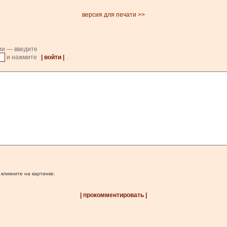
версия для печати >>
ии — введите
и нажмите
| войти |
.
 кликните на картинке.
| прокомментировать |