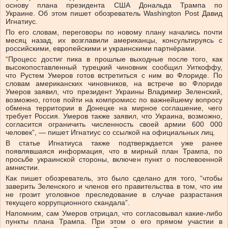
основу плана президента США Дональда Трампа по
Украине. Об этом пишет обозреватель Washington Post Давид
Игнатиус.
По его словам, переговоры по новому плану начались почти
месяц назад, их возглавили американцы, консультируясь с
российскими, европейскими и украинскими партнёрами.
“Процесс достиг пика в прошлые выходные после того, как
высокопоставленный турецкий чиновник сообщил Уиткоффу,
что Рустем Умеров готов встретиться с ним во Флориде. По
словам американских чиновников, на встрече во Флориде
Умеров заявил, что президент Украины Владимир Зеленский,
возможно, готов пойти на компромисс по важнейшему вопросу
обмена территории в Донецке на мирное соглашение, чего
требует Россия. Умеров также заявил, что Украина, возможно,
согласится ограничить численность своей армии 600 000
человек”, — пишет Игнатиус со ссылкой на официальных лиц.
В статье Игнатиуса также подтверждается уже ранее
появлявшаяся информация, что в мирный план Трампа, по
просьбе украинской стороны, включен пункт о послевоенной
амнистии.
Как пишет обозреватель, это было сделано для того, “чтобы
заверить Зеленского и членов его правительства в том, что им
не грозит уголовное преследование в случае разрастания
текущего коррупционного скандала”.
Напомним, сам Умеров отрицал, что согласовывал какие-либо
пункты плана Трампа. При этом о его прямом участии в