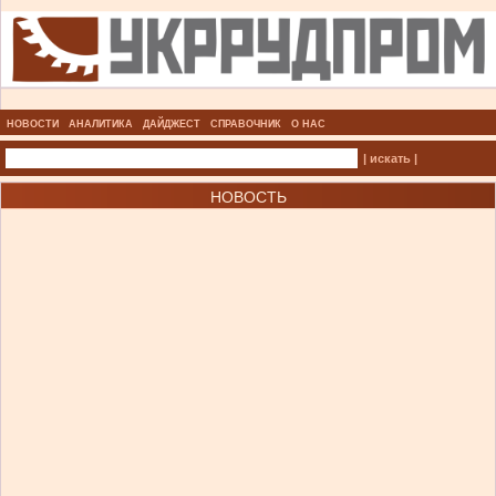
НОВОСТИ
АНАЛИТИКА
ДАЙДЖЕСТ
СПРАВОЧНИК
О НАС
| искать |
НОВОСТЬ