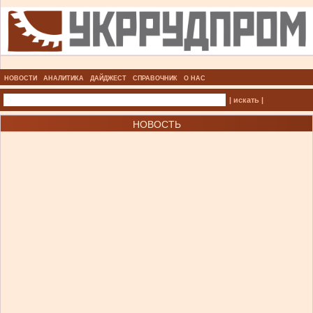
НОВОСТИ
АНАЛИТИКА
ДАЙДЖЕСТ
СПРАВОЧНИК
О НАС
| искать |
НОВОСТЬ