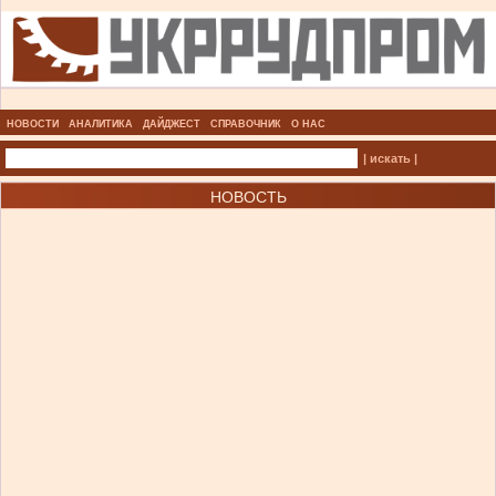
НОВОСТИ
АНАЛИТИКА
ДАЙДЖЕСТ
СПРАВОЧНИК
О НАС
| искать |
НОВОСТЬ