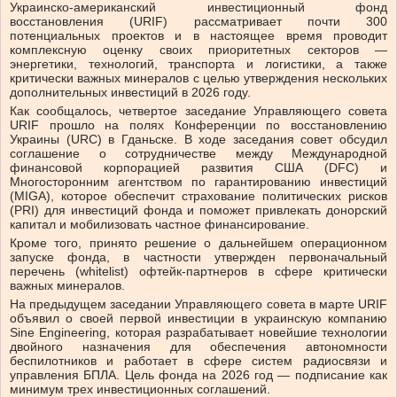
Украинско-американский инвестиционный фонд
восстановления (URIF) рассматривает почти 300
потенциальных проектов и в настоящее время проводит
комплексную оценку своих приоритетных секторов —
энергетики, технологий, транспорта и логистики, а также
критически важных минералов с целью утверждения нескольких
дополнительных инвестиций в 2026 году.
Как сообщалось, четвертое заседание Управляющего совета
URIF прошло на полях Конференции по восстановлению
Украины (URC) в Гданьске. В ходе заседания совет обсудил
соглашение о сотрудничестве между Международной
финансовой корпорацией развития США (DFC) и
Многосторонним агентством по гарантированию инвестиций
(MIGA), которое обеспечит страхование политических рисков
(PRI) для инвестиций фонда и поможет привлекать донорский
капитал и мобилизовать частное финансирование.
Кроме того, принято решение о дальнейшем операционном
запуске фонда, в частности утвержден первоначальный
перечень (whitelist) офтейк-партнеров в сфере критически
важных минералов.
На предыдущем заседании Управляющего совета в марте URIF
объявил о своей первой инвестиции в украинскую компанию
Sine Engineering, которая разрабатывает новейшие технологии
двойного назначения для обеспечения автономности
беспилотников и работает в сфере систем радиосвязи и
управления БПЛА. Цель фонда на 2026 год — подписание как
минимум трех инвестиционных соглашений.