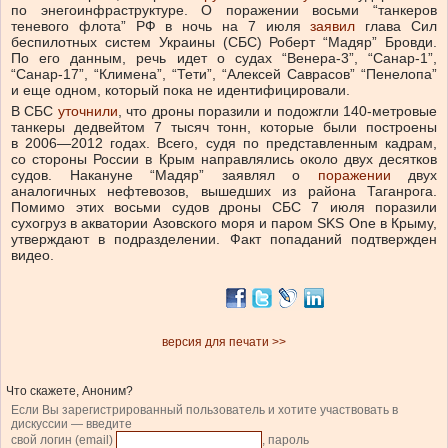
по энегоинфраструктуре. О поражении восьми “танкеров
теневого флота” РФ в ночь на 7 июля
заявил
глава Сил
беспилотных систем Украины (СБС) Роберт “Мадяр” Бровди.
По его данным, речь идет о судах “Венера-3”, “Санар-1”,
“Санар-17”, “Климена”, “Тети”, “Алексей Саврасов” “Пенелопа”
и еще одном, который пока не идентифицировали.
В СБС
уточнили
, что дроны поразили и подожгли 140-метровые
танкеры дедвейтом 7 тысяч тонн, которые были построены
в 2006—2012 годах. Всего, судя по представленным кадрам,
со стороны России в Крым направлялись около двух десятков
судов. Накануне “Мадяр” заявлял о
поражении
двух
аналогичных нефтевозов, вышедших из района Таганрога.
Помимо этих восьми судов дроны СБС 7 июля поразили
сухогруз в акватории Азовского моря и паром SKS One в Крыму,
утверждают в подразделении. Факт попаданий подтвержден
видео.
версия для печати >>
Что скажете, Аноним?
Если Вы зарегистрированный пользователь и хотите участвовать в
дискуссии — введите
свой логин (email)
, пароль