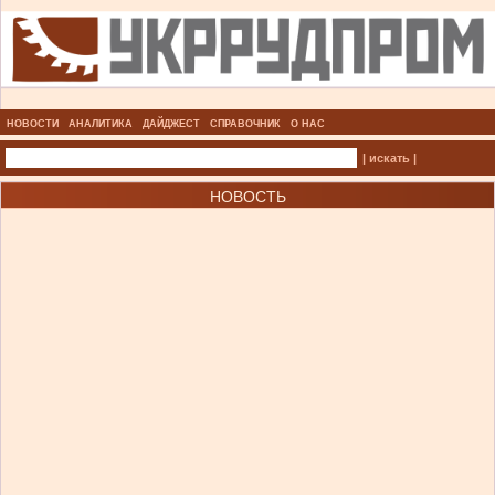
НОВОСТИ
АНАЛИТИКА
ДАЙДЖЕСТ
СПРАВОЧНИК
О НАС
| искать |
НОВОСТЬ