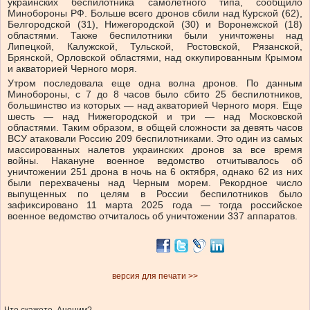
украинских беспилотника самолетного типа, сообщило
Минобороны РФ. Больше всего дронов сбили над Курской (62),
Белгородской (31), Нижегородской (30) и Воронежской (18)
областями. Также беспилотники были уничтожены над
Липецкой, Калужской, Тульской, Ростовской, Рязанской,
Брянской, Орловской областями, над оккупированным Крымом
и акваторией Черного моря.
Утром последовала еще одна волна дронов. По данным
Минобороны, с 7 до 8 часов было сбито 25 беспилотников,
большинство из которых — над акваторией Черного моря. Еще
шесть — над Нижегородской и три — над Московской
областями. Таким образом, в общей сложности за девять часов
ВСУ атаковали Россию 209 беспилотниками. Это один из самых
массированных налетов украинских дронов за все время
войны. Накануне военное ведомство отчитывалось об
уничтожении 251 дрона в ночь на 6 октября, однако 62 из них
были перехвачены над Черным морем. Рекордное число
выпущенных по целям в России беспилотников было
зафиксировано 11 марта 2025 года — тогда российское
военное ведомство отчиталось об уничтожении 337 аппаратов.
версия для печати >>