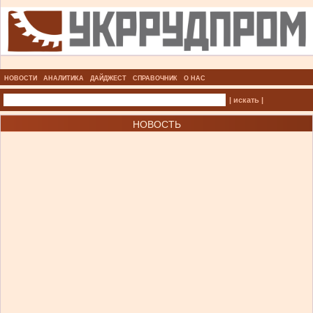
НОВОСТИ
АНАЛИТИКА
ДАЙДЖЕСТ
СПРАВОЧНИК
О НАС
| искать |
НОВОСТЬ