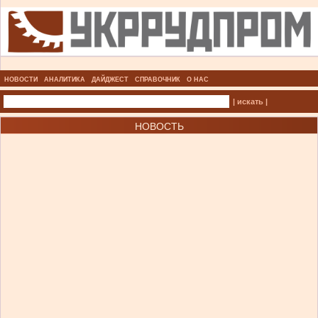
НОВОСТИ
АНАЛИТИКА
ДАЙДЖЕСТ
СПРАВОЧНИК
О НАС
| искать |
НОВОСТЬ