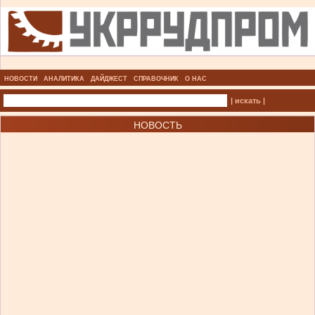
НОВОСТИ
АНАЛИТИКА
ДАЙДЖЕСТ
СПРАВОЧНИК
О НАС
| искать |
НОВОСТЬ