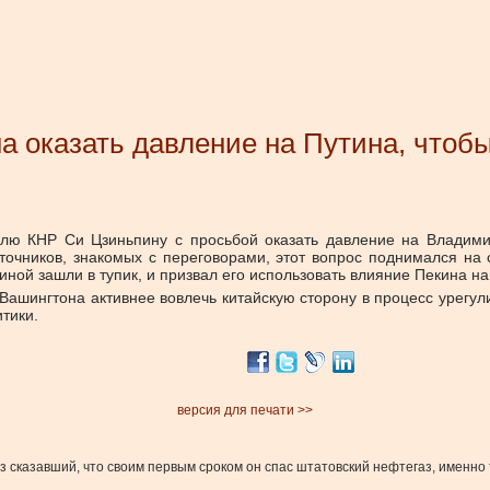
 оказать давление на Путина, чтобы
лю КНР Си Цзиньпину с просьбой оказать давление на Владимир
сточников, знакомых с переговорами, этот вопрос поднимался н
ной зашли в тупик, и призвал его использовать влияние Пекина на 
ашингтона активнее вовлечь китайскую сторону в процесс урегу
тики.
версия для печати >>
з сказавший, что своим первым сроком он спас штатовский нефтегаз, именно т