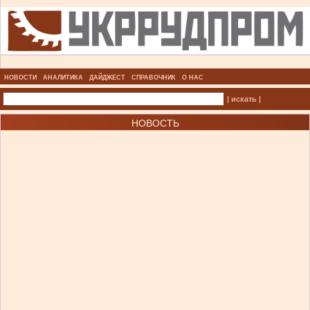
НОВОСТИ
АНАЛИТИКА
ДАЙДЖЕСТ
СПРАВОЧНИК
О НАС
| искать |
НОВОСТЬ