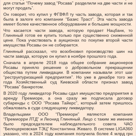
для статьи “Почему завод “Росава” разделили на две части и не
могут продать”.
Он говорит, что купил у ФГВФЛ ту часть завода, которая и так
была в залоге его компании “Базис Траст”. Эта часть завода
имеет более качественное оборудование и большие мощности.
Что касается части завода, которую продает Нацбанк, то
Глиняный готов ее купить только при существенно сниженной
цене. Пока участвовать в аукционах по покупке второй части
имущества Росавы он не собирается.
Глиняный рассказал, что возобновил производство шин на
части завода, которую он купил в ноябре прошлого года.
Сначала в апреле 2018 года общее собрание акционеров
Росавы приняло решение о добровольном прекращении
общества путем ликвидации. В компании называли этот шаг
“реструктуризацией предприятия”. Но уже в декабре того же
года Хозяйственный суд Киевской области признал завод
“Росава” банкротом.
В 2020 году ликвидатор Росавы сдал имущество предприятия в
аренду Премиоре, а она сразу же подписала договор
субаренды с ООО “Росава Тайерс”, который затем пришлось
обжаловать в суде следующему ликвидатору.
Владельцами ООО “Премиори” являются компания
“Премиорри ЛТД” и Леонид Глиняный. Лицо с таким же именем
было председателем наблюдательного совета ЧАО
“Белоцерковская ТЭЦ” Константина Жеваго. В системе LIGA360
указано, что в 2024 году компания получила более 4 млрд грн